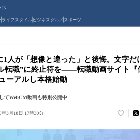
ES
ン
ライフスタイル
ビジネス
グルメ
スポーツ
に1人が「想像と違った」と後悔。文字だ
ル転職”に終止符を——転職動画サイト『
リニューアルし本格始動
してWebCM動画も特別公開中
26年3月18日 17時30分
い
い
ね
！