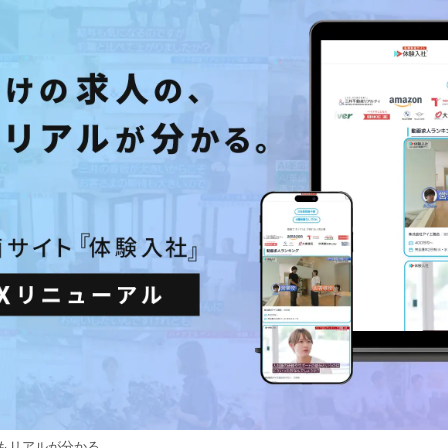
数
を
読
み
込
み
中
で
す
もリアルが分かる。