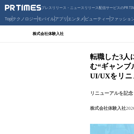
プレスリリース・ニュースリリース配信サービスのPR TIM
Top
テクノロジー
モバイル
アプリ
エンタメ
ビューティー
ファッショ
株式会社体験入社
転職した3人
む“ギャンブ
UI/UXを
リニューアルを記念
株式会社体験入社
20