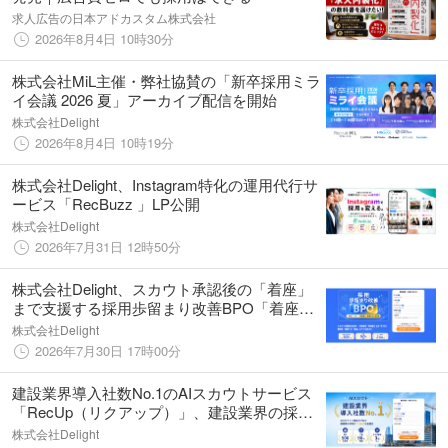
求人広告の日本アドカスタム株式会社
2026年8月4日 10時30分
株式会社MiL主催・弊社協賛の「新卒採用ミラ
イ会議 2026 夏」アーカイブ配信を開始
株式会社Delight
2026年8月4日 10時19分
株式会社Delight、Instagram特化の運用代行サ
ービス「RecBuzz 」LP公開
株式会社Delight
2026年7月31日 12時50分
株式会社Delight、スカウト承認後の「着座」
まで支援する採用歩留まり改善BPO「着座ブ
ースター」のサービスサイトを公開
株式会社Delight
2026年7月30日 17時00分
建設業界導入社数No.1のAIスカウトサービス
「RecUp（リクアップ）」、建設業界の採用
課題に特化したサービスサイトを公開
株式会社Delight