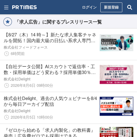
ログイン
新規登録
「求人広告」に関するプレスリリース一覧
【8/27（木）14 時～】新たな求人集客チャネ
ルを開拓！国内最大級の日払い系求人専門サ
イト「ヒバライドットコム」徹底解説セミナ
株式会社フィードフォース
ー
6時間前
【自社データ公開】AIスカウトで返信率・工
数・採用単価はどう変わる？採用単価30％カ
ットの秘密とは！ ウェビナー開催のお知らせ
株式会社Delight
2026年8月6日 09時00分
株式会社Delight、過去の人気ウェビナーを8/4
から毎日アーカイブ配信
株式会社Delight
2026年8月5日 10時00分
『ゼロから始める「求人内製化」の教科書』
発売｜広告費ゼロでも採用はできる