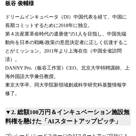
板谷 俊輔様
ドリームインキュベータ（DI）中国代表を経て、中国に
長期コミットするために2018年に独立。
第４次産業革命時代の遣唐使”の1人を目指し、中国先端
動向を日本の戦略/政策の意思決定者に正しく伝達するこ
とがミッション。2011年より上海在住（中国全省訪問
済）。
DANNY Pro.（板谷工作室）CEO。北京大学特聘講師、上
海外国語大学兼任教授。
東京大学卒、同大学院新領域創成科学研究科基盤情報学
修了。
▼2. 総額100万円＆インキュベーション施設無
料権を懸けた「AIスタートアップピッチ」
プレシード / シードステージのAIスタートアップ5社によ