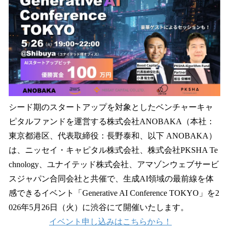
数
を
読
み
込
み
中
で
す
シード期のスタートアップを対象としたベンチャーキャ
ピタルファンドを運営する株式会社ANOBAKA（本社：
東京都港区、代表取締役：長野泰和、以下 ANOBAKA）
は、ニッセイ・キャピタル株式会社、株式会社PKSHA Te
chnology、ユナイテッド株式会社、アマゾンウェブサービ
スジャパン合同会社と共催で、生成AI領域の最前線を体
感できるイベント「Generative AI Conference TOKYO」を2
026年5月26日（火）に渋谷にて開催いたします。
イベント申し込みはこちらから！