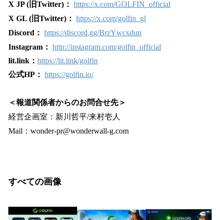
X JP (旧Twitter)：
https://x.com/GOLFIN_official
X GL (旧Twitter)：
https://x.com/golfin_gl
Discord：
https://discord.gg/BrzYwcxdun
Instagram：
http://instagram.com/golfin_official
lit.link：
https://lit.link/golfin
公式HP：
https://golfin.io/
＜報道関係者からのお問合せ先＞
経営企画室：新川哲平/来村壱人
Mail：wonder-pr@wonderwall-g.com
すべての画像