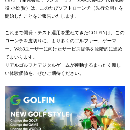
を
役 小松 賢）は、このたびソフトローンチ（先行公開）を
読
み
開始したことをご報告いたします。
込
み
これまで開発・テスト運用を重ねてきたGOLFINは、この
中
で
ローンチを皮切りに、より多くのゴルファー、ゲーマ
す
ー、Web3ユーザーに向けたサービス提供を段階的に進め
てまいります。
リアルゴルフとデジタルゲームが連動するまったく新し
い体験価値を、ぜひご期待ください。