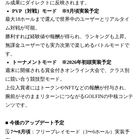
ル成果にダイレクトに反映されます。
PVP（対戦）モード ※9月頃実装予定
最大18ホールまで選んで世界中のユーザーとリアルタイ
ム対戦が可能。
勝利すれば経験値や報酬が得られ、ランキングも上昇。
無課金ユーザーでも実力次第で楽しめるバトルモードで
す。
トーナメントモード ※2026年初頭実装予定
週末に開催される賞金付きオンライン大会で、クラス別
に競い合う競技型モード。
上位入賞者にはトークンやNFTなどの報酬が付与され、
腕前がそのままリターンにつながるGOLFINの中核コンテ
ンツです。
■ 今後のアップデート予定
🗓
7〜8月頃
：フリープレイモード（3〜6ホール）実装予