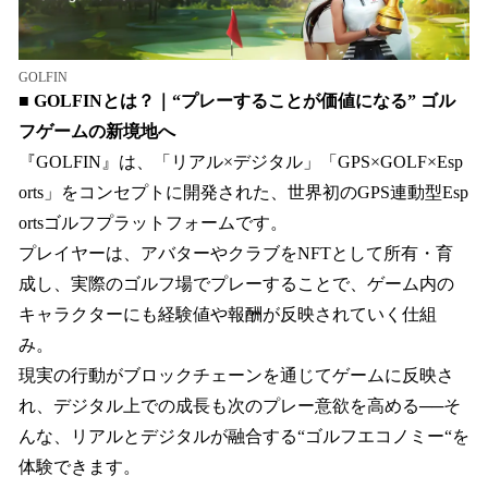
GOLFIN
■ GOLFINとは？｜“プレーすることが価値になる” ゴル
フゲームの新境地へ
『GOLFIN』は、「リアル×デジタル」「GPS×GOLF×Esp
orts」をコンセプトに開発された、世界初のGPS連動型Esp
ortsゴルフプラットフォームです。
プレイヤーは、アバターやクラブをNFTとして所有・育
成し、実際のゴルフ場でプレーすることで、ゲーム内の
キャラクターにも経験値や報酬が反映されていく仕組
み。
現実の行動がブロックチェーンを通じてゲームに反映さ
れ、デジタル上での成長も次のプレー意欲を高める──そ
んな、リアルとデジタルが融合する“ゴルフエコノミー“を
体験できます。