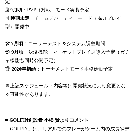
定
🗓
9月頃
：PVP（対戦）モード実装予定
🗓
時期未定
：チーム／パーティーモード（協力プレイ
型）開発中
🛠
7月頃
：ユーザーテスト＆システム調整期間
💳
9月頃
：決済機能・マーケットプレイス導入予定（ガチ
ャ機能も同時公開予定）
🏆
2026年初頭
：トーナメントモード本格始動予定
※上記スケジュール・内容等は開発状況により変更とな
る可能性があります。
■ GOLFIN創設者 小松 賢よりコメント
「GOLFIN」は、リアルでのプレーがゲーム内の成長やデ