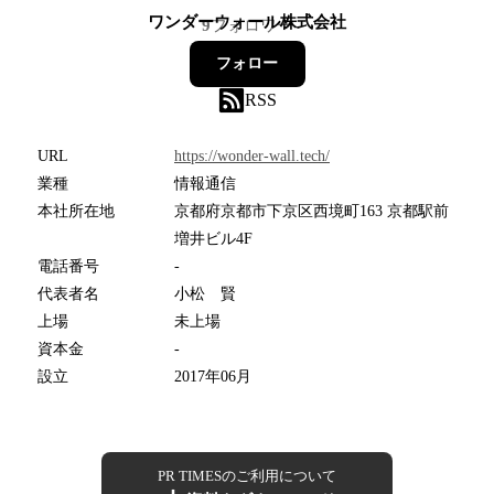
ワンダーウォール株式会社
9
フォロワー
フォロー
RSS
URL
https://wonder-wall.tech/
業種
情報通信
本社所在地
京都府京都市下京区西境町163 京都駅前
増井ビル4F
電話番号
-
代表者名
小松 賢
上場
未上場
資本金
-
設立
2017年06月
PR TIMESのご利用について