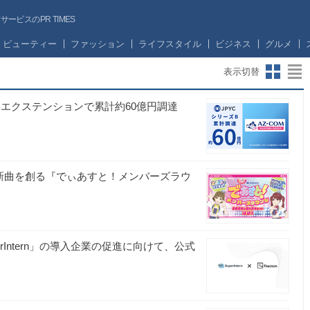
ビスのPR TIMES
ビューティー
ファッション
ライフスタイル
ビジネス
グルメ
表示切替
Bエクステンションで累計約60億円調達
の新曲を創る『でぃあすと！メンバーズラウ
C
「SuperIntern」の導入企業の促進に向けて、公式