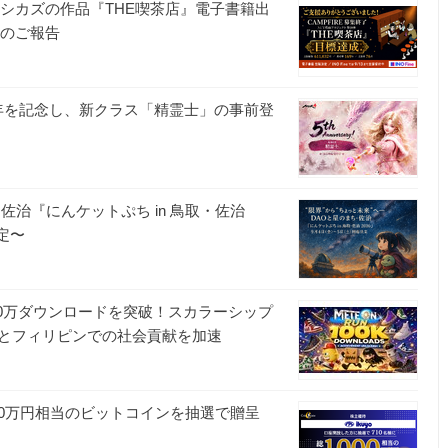
トシカズの作品『THE喫茶店』電子書籍出
了のご報告
周年を記念し、新クラス「精霊士」の事前登
・佐治『にんケットぷち in 鳥取・佐治
決定〜
計10万ダウンロードを突破！スカラーシップ
とフィリピンでの社会貢献を加速
額1,000万円相当のビットコインを抽選で贈呈