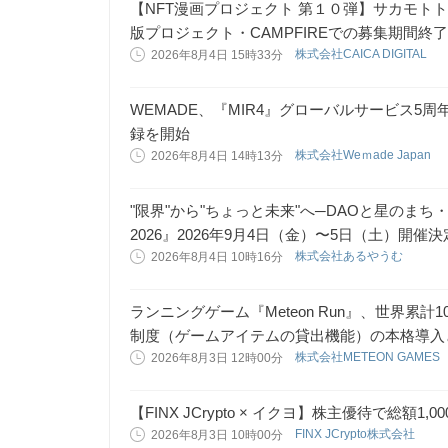
【NFT漫画プロジェクト 第１０弾】サカモト
版プロジェクト・CAMPFIREでの募集期間終
株式会社CAICA DIGITAL
2026年8月4日 15時33分
WEMADE、『MIR4』グローバルサービス5
録を開始
株式会社Weｍade Japan
2026年8月4日 14時13分
"限界"から"ちょっと未来"へ─DAOと星のまち
2026』2026年9月4日（金）〜5日（土）開催
株式会社あるやうむ
2026年8月4日 10時16分
ランニングゲーム『Meteon Run』、世界累
制度（ゲームアイテムの貸出機能）の本格導入
株式会社METEON GAMES
2026年8月3日 12時00分
【FINX JCrypto × イクヨ】株主優待で総
FINX JCrypto株式会社
2026年8月3日 10時00分