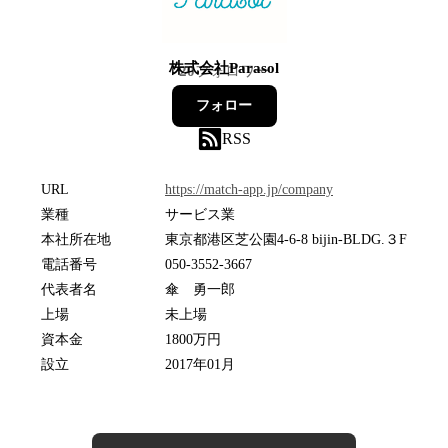
株式会社Parasol
20
フォロワー
フォロー
RSS
URL
https://match-app.jp/company
業種
サービス業
本社所在地
東京都港区芝公園4-6-8 bijin-BLDG.３F
電話番号
050-3552-3667
代表者名
傘 勇一郎
上場
未上場
資本金
1800万円
設立
2017年01月