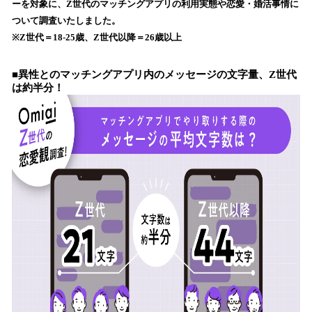
ーを対象に、Z世代のマッチングアプリの利用実態や恋愛・婚活事情に
込
ついて調査いたしました。
み
※Z世代＝18-25歳、Z世代以降＝26歳以上
中
で
す
■異性とのマッチングアプリ内のメッセージの文字量、Z世代
は約半分！