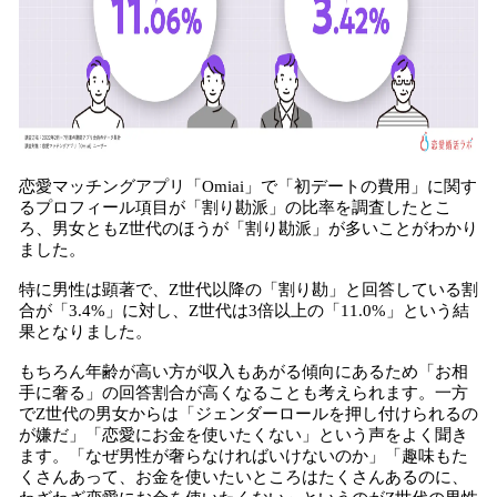
恋愛マッチングアプリ「Omiai」で「初デートの費用」に関す
るプロフィール項目が「割り勘派」の比率を調査したとこ
ろ、男女ともZ世代のほうが「割り勘派」が多いことがわかり
ました。
特に男性は顕著で、Z世代以降の「割り勘」と回答している割
合が「3.4%」に対し、Z世代は3倍以上の「11.0%」という結
果となりました。
もちろん年齢が高い方が収入もあがる傾向にあるため「お相
手に奢る」の回答割合が高くなることも考えられます。一方
でZ世代の男女からは「ジェンダーロールを押し付けられるの
が嫌だ」「恋愛にお金を使いたくない」という声をよく聞き
ます。「なぜ男性が奢らなければいけないのか」「趣味もた
くさんあって、お金を使いたいところはたくさんあるのに、