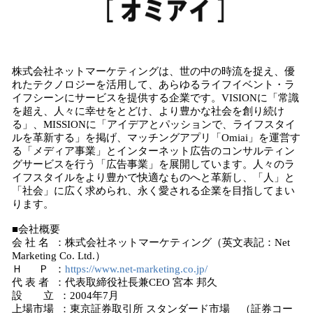
株式会社ネットマーケティングは、世の中の時流を捉え、優
れたテクノロジーを活用して、あらゆるライフイベント・ラ
イフシーンにサービスを提供する企業です。VISIONに「常識
を超え、人々に幸せをとどけ、より豊かな社会を創り続け
る」、MISSIONに「アイデアとパッションで、ライフスタイ
ルを革新する」を掲げ、マッチングアプリ「Omiai」を運営す
る「メディア事業」とインターネット広告のコンサルティン
グサービスを行う「広告事業」を展開しています。人々のラ
イフスタイルをより豊かで快適なものへと革新し、「人」と
「社会」に広く求められ、永く愛される企業を目指してまい
ります。
■会社概要
会 社 名 ：株式会社ネットマーケティング（英文表記：Net
Marketing Co. Ltd.）
Ｈ Ｐ ：
https://www.net-marketing.co.jp/
代 表 者 ：代表取締役社長兼CEO 宮本 邦久
設 立 ：2004年7月
上場市場 ：東京証券取引所 スタンダード市場 （証券コー