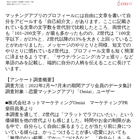
マッチングアプリのプロフィールには自由に文章を書いて自
分をアピールする「自己紹介文」があります。ここに記載さ
れている文章の文字数を世代別で比較したところ、両世代と
も「101~200文字」が最も多かったものの、Z世代は「100文
字以下」が23%と、Z世代以降の13%を大きく上回っているこ
とがわかりました。メッセージのやりとりと同様、短文での
やりとりに慣れているZ世代は、プロフィール文章も短く簡潔
に済ませるようです。「サウナ/ランニング/カフェ巡り」など
単語のみを記載し、端的に自分の人柄を伝えることに長けて
います。
【アンケート調査概要】
調査方法：2022年2月〜7月末の期間アプリ会員のデータ集計
調査対象：恋愛マッチングアプリ「Omiai」ユーザー
■株式会社ネットマーケティングOmiai マーケティングPR
柴田昌美より
本調査を通して、Z世代は「フラットでラフにいたい」という
価値観を他の世代よりも感じました。時間やお金の制限があ
る中で、自分らしく自由に振るまうことが当たり前に身につ
いている彼らは、かっこつけることが多い恋愛においても
「無理のない範囲」でかっこつけるなど、「自分らしさ」を