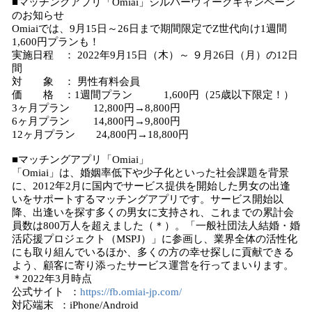
■マッチングアプリ「Omiai」シルバーウィークキャンペーン
のお知らせ
Omiaiでは、9月15日～26日まで期間限定でZ世代向け1週間
1,600円プランも！
実施日程 ： 2022年9月15日（木）～ ９月26日（月）の12日
間
対 象 ： 男性有料会員
価 格 ：1週間プラン 1,600円（25歳以下限定！）
3ヶ月プラン 12,800円→8,800円
6ヶ月プラン 14,800円→9,800円
12ヶ月プラン 24,800円→18,800円
■マッチングアプリ「Omiai」
「Omiai」は、婚姻率低下や少子化といった社会課題を背景
に、2012年2月に国内でサービス提供を開始した男女の出逢
いをサポートするマッチングアプリです。サービス開始以
降、出逢いを探す多くの男女に支持され、これまでの累計会
員数は800万人を超えました（＊）。「一般社団法人結婚・婚
活応援プロジェクト（MSPJ）」に参画し、業界全体の活性化
にも取り組んでいるほか、多くの方の幸せ探しに貢献できる
よう、顧客に寄り添ったサービス運営を行ってまいります。
＊2022年3月時点
公式サイト ：
https://fb.omiai-jp.com/
対応端末 ：iPhone/Android