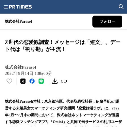
株式会社Parasol
フォロー
Z世代の恋愛観調査！メッセージは「短文」、デー
ト代は「割り勘」が主流！
株式会社Parasol
2022年9月14日 13時00分
い
い
ね
！
株式会社Parasol(本社：東京都港区、代表取締役社長：伊藤早紀)が運
数
営する未婚男女のマーケティング研究機関『恋愛婚活ラボ』は、2022
を
年2月〜7月末の期間において、株式会社ネットマーケティングが運営
読
する恋愛マッチングアプリ「Omiai」と共同で当サービスの利用ユーザ
み