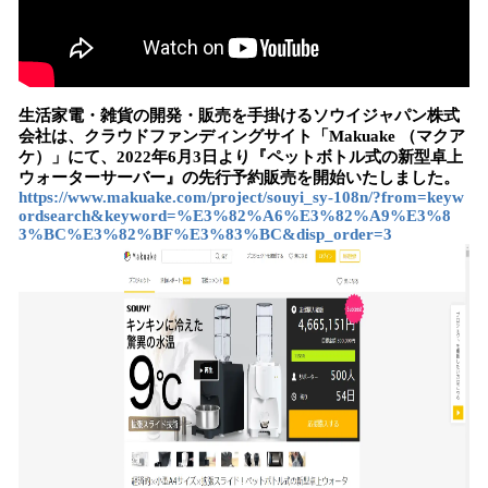
⽣活家電・雑貨の開発・販売を⼿掛けるソウイジャパン株式
会社は、クラウドファンディングサイト「Makuake （マクア
ケ）」にて、2022年6月3日より『ペットボトル式の新型卓上
ウォーターサーバー』の先行予約販売を開始いたしました。
https://www.makuake.com/project/souyi_sy-108n/?from=keyw
ordsearch&keyword=%E3%82%A6%E3%82%A9%E3%8
3%BC%E3%82%BF%E3%83%BC&disp_order=3