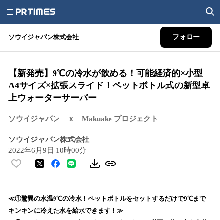
ソウイジャパン株式会社
フォロー
【新発売】9℃の冷水が飲める！可能経済的×小型
A4サイズ×拡張スライド！ペットボトル式の新型卓
上ウォーターサーバー
ソウイジャパン ｘ Makuake プロジェクト
ソウイジャパン株式会社
2022年6月9日 10時00分
い
い
ね
！
≪①驚異の水温9℃の冷水！ペットボトルをセットするだけで9℃まで
数
キンキンに冷えた水を給水できます！≫
を