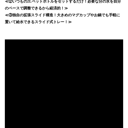
≪②いつもの2Lペットボトルをセットするだけ！必要な分の水を自分
読
のペースで調整できるから経済的！≫
み
≪③独自の拡張スライド構造！大きめのマグカップやお鍋でも手軽に
込
置いて給水できるスライド式トレー！≫
み
中
で
す