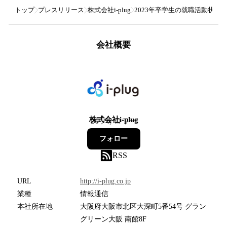
トップ
プレスリリース
株式会社i-plug
2023年卒学生の就職活動状況
会社概要
株式会社i-plug
26
フォロワー
フォロー
RSS
URL
http://i-plug.co.jp
業種
情報通信
本社所在地
大阪府大阪市北区大深町5番54号 グラン
グリーン大阪 南館8F