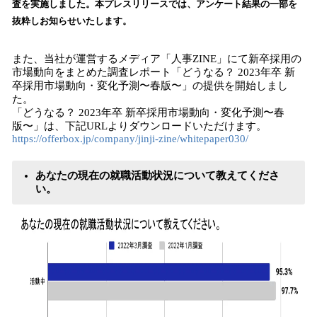
査を実施しました。本プレスリリースでは、アンケート結果の一部を
込
抜粋しお知らせいたします。
み
中
で
また、当社が運営するメディア「人事ZINE」にて新卒採用の
す
市場動向をまとめた調査レポート「どうなる？ 2023年卒 新
卒採用市場動向・変化予測〜春版〜」の提供を開始しまし
た。
「どうなる？ 2023年卒 新卒採用市場動向・変化予測〜春
版〜」は、下記URLよりダウンロードいただけます。
https://offerbox.jp/company/jinji-zine/whitepaper030/
あなたの現在の就職活動状況について教えてくださ
い。