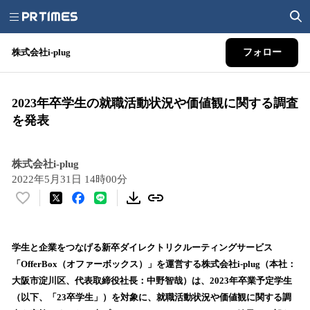
株式会社i-plug
フォロー
2023年卒学生の就職活動状況や価値観に関する調査
を発表
株式会社i-plug
2022年5月31日 14時00分
い
い
ね
！
学生と企業をつなげる新卒ダイレクトリクルーティングサービス
数
「OfferBox（オファーボックス）」を運営する株式会社i-plug（本社：
を
大阪市淀川区、代表取締役社長：中野智哉）は、2023年卒業予定学生
読
（以下、「23卒学生」）を対象に、就職活動状況や価値観に関する調
み