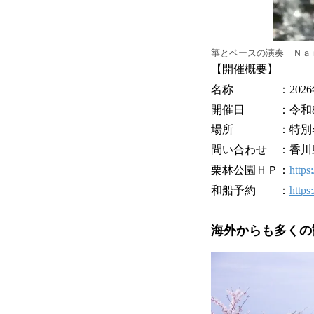
箏とベースの演奏 Ｎａ
【開催概要】
名称 ：2026年
開催日 ：令和8年3
場所 ：特別名
問い合わせ ：香川県栗
栗林公園ＨＰ：
https
和船予約 ：
https
海外からも多くの