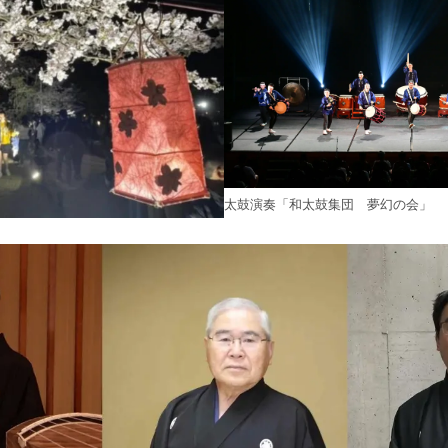
太鼓演奏「和太鼓集団 夢幻の会」