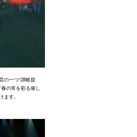
芸の一つ“讃岐提
ど春の宵を彩る催し
けます。