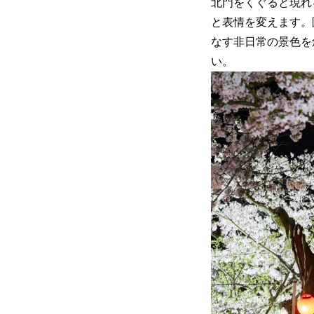
北門をくぐると現れ
と表情を変えます。
なす非日常の景色を
い。