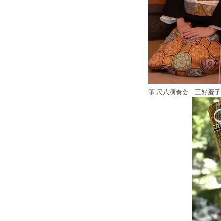
箏 尺八演奏会 三好慶