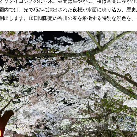
るソメイヨシノの桜並木。昼間は華やかに、夜は宵闇に浮かび
読
園内では、光で巧みに演出された夜桜が水面に映り込み、歴史
み
込
創出します。10日間限定の香川の春を象徴する特別な景色を、
み
中
で
す