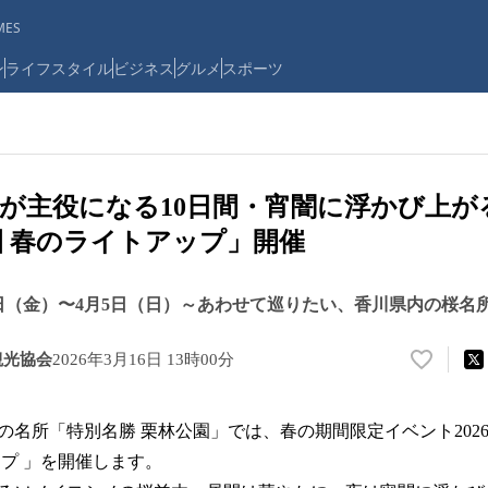
ES
ン
ライフスタイル
ビジネス
グルメ
スポーツ
が主役になる10日間・宵闇に浮かび上が
園 春のライトアップ」開催
27日（金）〜4月5日（日）～あわせて巡りたい、香川県内の桜名
観光協会
2026年3月16日 13時00分
い
い
ね
の名所「特別名勝 栗林公園」では、春の期間限定イベント2026
！
数
ップ 」を開催します。
を