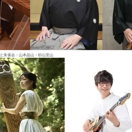
子と朱雀会・山本晶山・杉山至山