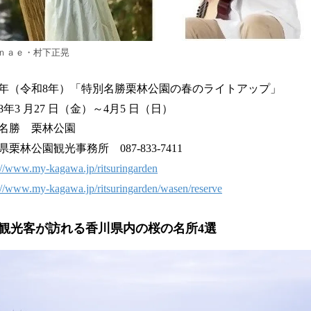
ｎａｅ・村下正晃
（令和8年）「特別名勝栗林公園の春のライトアップ」
 月27 日（金）～4月5 日（日）
勝 栗林公園
林公園観光事務所 087-833-7411
://www.my-kagawa.jp/ritsuringarden
://www.my-kagawa.jp/ritsuringarden/wasen/reserve
観光客が訪れる香川県内の桜の名所4選