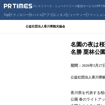
プレスリリース・ニュースリリース配信サービスのPR TIM
Top
テクノロジー
モバイル
アプリ
エンタメ
ビューティー
ファッショ
公益社団法人香川県観光協会
名園の夜は桜
名勝 栗林公
期間：2026年3月
公益社団法人香川県
香川県を代表する桜
公園 春のライトア