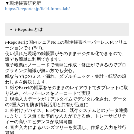
▼現場帳票研究所
https://i-reporter.jp/field-forms-lab/
i-Reporterとは
i-Reporterは国内シェアNo.1の現場帳票ペーパーレス化ソリュ
ーションです(※1)。
使い慣れた現場の紙帳票がそのままデジタル化できるので、
誰でも簡単に利⽤できます。
電⼦帳票はノーコードで簡単に作成・修正ができるのでプロ
グラミング知識が無い⽅でも安⼼。
紙ならではのミス・漏れ、ダブルチェック・集計・転記の煩
わしさを解決します。
1. 紙やExcelの帳票をそのままのレイアウトでタブレットに取
り込み、ペーパーレスをノーコードで実現
2. 現場⼊⼒データがリアルタイムでデジタル化され、データ
の2重⼊⼒を防ぎ情報活⽤と共有が迅速に
3. 外付けデバイス、IoTやPLC、既存システムとのデータ連携
により、ミス無く効率的な⼊⼒ができる他、トレーサビリテ
ィーの⾼いエビデンスが取得可能
4. ⾳声⼊⼒によるハンズフリーを実現し、作業と⼊⼒を並⾏
可能