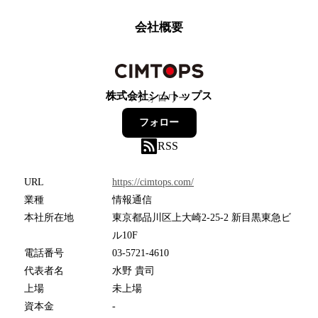
会社概要
株式会社シムトップス
7
フォロワー
フォロー
RSS
URL
https://cimtops.com/
業種
情報通信
本社所在地
東京都品川区上大崎2-25-2 新目黒東急ビ
ル10F
電話番号
03-5721-4610
代表者名
水野 貴司
上場
未上場
資本金
-