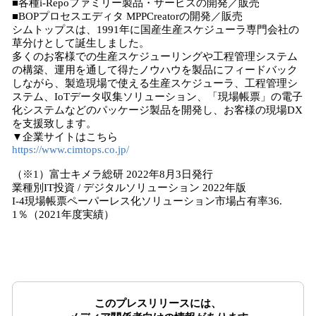
■各種i-Repoファミリー製品・サービスの開発／販売
■BOPプロセスエディタ MPPCreatorの開発／販売
シムトップスは、1991年に国産生産スケジューラ専門会社の
草分けとして誕生しました。
多くのお客様での生産スケジューリングや工程管理システム
の構築、運用を通して得たノウハウを製品にフィードバック
しながら、製造現場で使える生産スケジューラ、工程管理シ
ステム、IoTデータ収集ソリューション、「現場帳票」の電子
化システムなどのパッケージ製品を開発し、お客様の現場DX
を支援致します。
▼企業サイトはこちら
https://www.cimtops.co.jp/
（※1）富士キメラ総研 2022年8月3日発行
業種別IT投資 / デジタルソリューション 2022年版
I-4現場帳票ペーパーレス化ソリューション市場占有率36.
1％（2021年度実績）
このプレスリリースには、