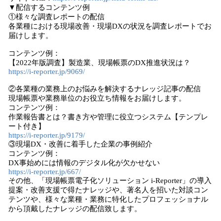
▼配信するコンテンツ例
①様々な調査レポートの配信
各業種における現場改善・現場DXの状況を調査レポートでお
届けします。
コンテンツ例：
【2022年版調査】製造業、現場帳票のDX推進状況は？
https://i-reporter.jp/9069/
②各業種の業務上のお悩みを解決するナレッジ記事の配信
現場帳票や業務単位のお役立ち情報をお届けします。
コンテンツ例：
作業報告書とは？書き方や管理に役立つシステム【テンプレ
ート付き】
https://i-reporter.jp/9179/
③現場DX・改善に着手した企業の事例紹介
コンテンツ例：
DX事始めには情報のデジタル化が欠かせない
https://i-reporter.jp/667/
その他、「現場帳票電子化ソリューション i-Reporter」の導入
提案・改善支援で得たナレッジや、著名人を招いた対談コン
テンツや、様々な業種・業務に特化したプロフェッショナル
から頂戴したナレッジの配信致します。