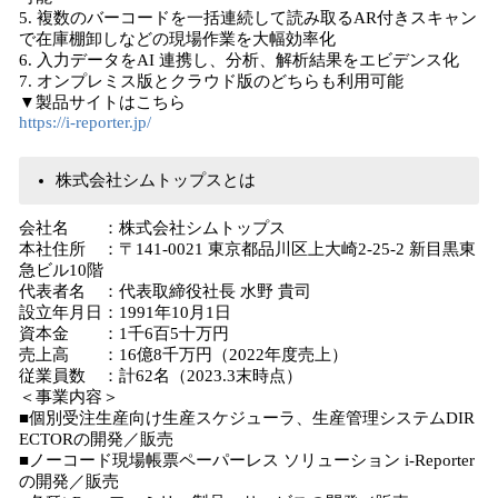
5. 複数のバーコードを一括連続して読み取るAR付きスキャン
で在庫棚卸しなどの現場作業を大幅効率化
6. ⼊⼒データをAI 連携し、分析、解析結果をエビデンス化
7. オンプレミス版とクラウド版のどちらも利⽤可能
▼製品サイトはこちら
https://i-reporter.jp/
株式会社シムトップスとは
会社名 ：株式会社シムトップス
本社住所 ：〒141-0021 東京都品川区上大崎2-25-2 新目黒東
急ビル10階
代表者名 ：代表取締役社長 水野 貴司
設立年月日：1991年10月1日
資本金 ：1千6百5十万円
売上高 ：16億8千万円（2022年度売上）
従業員数 ：計62名（2023.3末時点）
＜事業内容＞
■個別受注生産向け生産スケジューラ、生産管理システムDIR
ECTORの開発／販売
■ノーコード現場帳票ペーパーレス ソリューション i-Reporter
の開発／販売