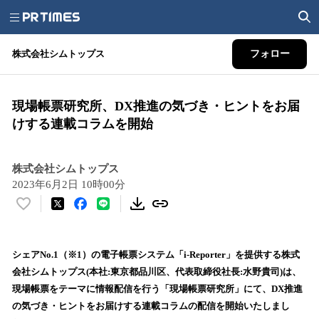
株式会社シムトップス
フォロー
現場帳票研究所、DX推進の気づき・ヒントをお届
けする連載コラムを開始
株式会社シムトップス
2023年6月2日 10時00分
い
い
ね
！
シェアNo.1（※1）の電子帳票システム「i-Reporter」を提供する株式
数
会社シムトップス(本社:東京都品川区、代表取締役社⻑:⽔野貴司)は、
を
現場帳票をテーマに情報配信を行う「現場帳票研究所」にて、DX推進
読
の気づき・ヒントをお届けする連載コラムの配信を開始いたしまし
み