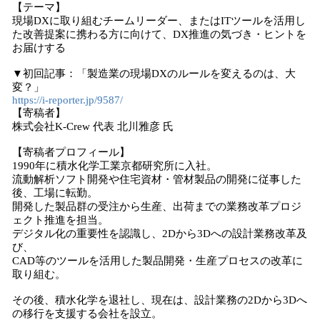
【テーマ】
現場DXに取り組むチームリーダー、またはITツールを活用し
た改善提案に携わる方に向けて、DX推進の気づき・ヒントを
お届けする
▼初回記事：「製造業の現場DXのルールを変えるのは、大
変？」
https://i-reporter.jp/9587/
【寄稿者】
株式会社K-Crew 代表 北川雅彦 氏
【寄稿者プロフィール】
1990年に積水化学工業京都研究所に入社。
流動解析ソフト開発や住宅資材・管材製品の開発に従事した
後、工場に転勤。
開発した製品群の受注から生産、出荷までの業務改革プロジ
ェクト推進を担当。
デジタル化の重要性を認識し、2Dから3Dへの設計業務改革及
び、
CAD等のツールを活用した製品開発・生産プロセスの改革に
取り組む。
その後、積水化学を退社し、現在は、設計業務の2Dから3Dへ
の移行を支援する会社を設立。