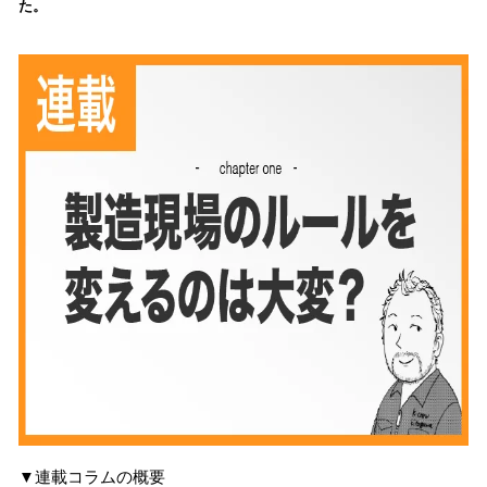
た。
込
み
中
で
す
▼連載コラムの概要