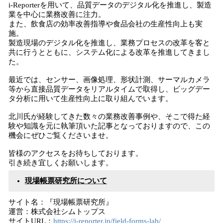
i-Reporterを用いて、品質データのデジタル化を推進し、製造
業を中心に業務改善に注力。
また、飲食店の効率改善指導や食品会社の生産性向上も実
施。
製造現場のデジタル化を推進し、業務プロセスの改革を客と
共に行うとともに、システム化による改革を推進してきまし
た。
最近では、センサー、画像処理、形状計測、サーマルカメラ
等から直接品質データをリアルタイムで取得し、ビッグデー
タ分析に用いて生産性向上に取り組んでいます。
北川氏が経験してきた数々の業務改善事例や、そこで得た経
験や知識を元に執筆頂いた記事となっておりますので、この
機会にぜひご覧くださいませ。
皆様のアクセスをお待ちしております。
引き続き宜しくお願いします。
現場帳票研究所について
サイト名：『現場帳票研究所』
運営：株式会社シムトップス
サイトURL：
https://i-reporter.jp/field-forms-lab/