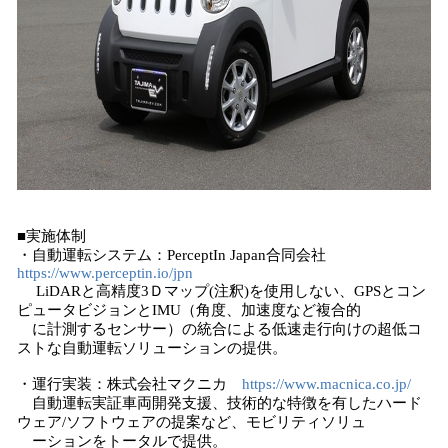
■実施体制
・自動運転システム：PerceptIn Japan合同会社
https://www.perceptin.io/jpn
LiDARと高精度3Ｄマップ(注釈)を使用しない、GPSとコン
ピュータビジョンとIMU（角度、加速度など複合的
に計測するセンサー）の統合による低速走行向けの超低コ
ストな自動運転ソリューションの提供。
・運行実装：株式会社マクニカ
https://www.macnica.co.jp/
自動運転実証車両開発支援、技術的な特徴を有したハード
ウェア/ソフトウェアの提案など、モビリティソリュ
ーションをトータルで提供。