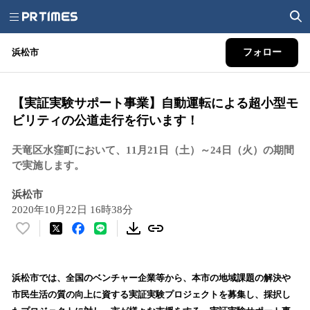
浜松市
フォロー
【実証実験サポート事業】自動運転による超小型モ
ビリティの公道走行を行います！
天竜区水窪町において、11月21日（土）～24日（火）の期間
で実施します。
浜松市
2020年10月22日 16時38分
い
い
ね
！
浜松市では、全国のベンチャー企業等から、本市の地域課題の解決や
数
市民生活の質の向上に資する実証実験プロジェクトを募集し、採択し
を