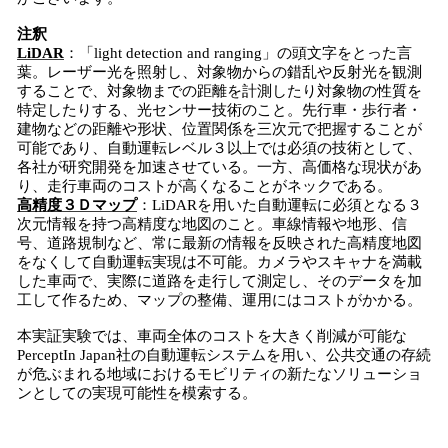
注釈
LiDAR
：「light detection and ranging」の頭文字をとった言
葉。レーザー光を照射し、対象物からの錯乱や反射光を観測
することで、対象物までの距離を計測したり対象物の性質を
特定したりする、光センサー技術のこと。先行車・歩行者・
建物などの距離や形状、位置関係を三次元で把握することが
可能であり、自動運転レベル３以上では必須の技術として、
各社が研究開発を加速させている。一方、高価格な現状があ
り、走行車両のコストが高くなることがネックである。
高精度３Ｄマップ
：LiDARを用いた自動運転に必須となる３
次元情報を持つ高精度な地図のこと。車線情報や地形、信
号、道路規制など、常に最新の情報を反映された高精度地図
をなくして自動運転実現は不可能。カメラやスキャナを満載
した車両で、実際に道路を走行して測定し、そのデータを加
工して作るため、マップの整備、運用にはコストがかかる。
本実証実験では、車両全体のコストを大きく削減が可能な
PerceptIn Japan社の自動運転システムを用い、公共交通の存続
が危ぶまれる地域におけるモビリティの新たなソリューショ
ンとしての実現可能性を模索する。