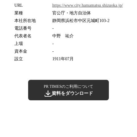
URL
https://www.city.hamamatsu.shizuoka.jp/
業種
官公庁・地方自治体
本社所在地
静岡県浜松市中区元城町103-2
電話番号
-
代表者名
中野 祐介
上場
-
資本金
-
設立
1911年07月
PR TIMESのご利用について
資料をダウンロード