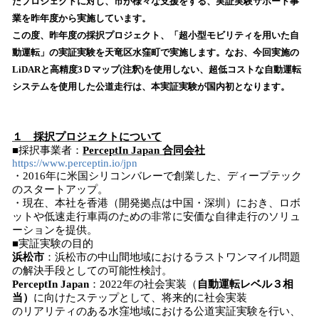
たプロジェクトに対し、市が様々な支援をする、実証実験サポート事
読
業を昨年度から実施しています。
み
この度、昨年度の採択プロジェクト、「超小型モビリティを用いた自
込
動運転」の実証実験を天竜区水窪町で実施します。なお、今回実施の
み
LiDARと高精度3Ｄマップ(注釈)を使用しない、超低コストな自動運転
中
で
システムを使用した公道走行は、本実証実験が国内初となります。
す
１ 採択プロジェクトについて
■採択事業者：
PerceptIn Japan 合同会社
https://www.perceptin.io/jpn
・2016年に米国シリコンバレーで創業した、ディープテック
のスタートアップ。
・現在、本社を香港（開発拠点は中国・深圳）におき、ロボ
ットや低速走行車両のための非常に安価な自律走行のソリュ
ーションを提供。
■実証実験の目的
浜松市
：浜松市の中山間地域におけるラストワンマイル問題
の解決手段としての可能性検討。
PerceptIn Japan
：2022年の社会実装（
自動運転レベル３相
当）
に向けたステップとして、将来的に社会実装
のリアリティのある水窪地域における公道実証実験を行い、