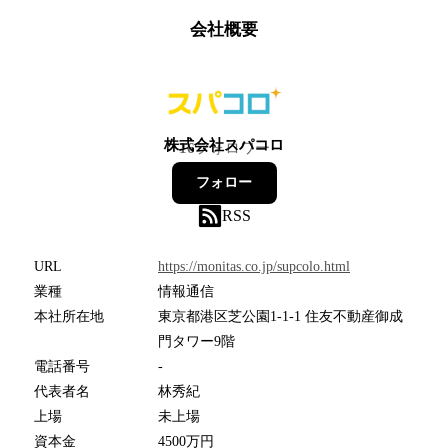
会社概要
株式会社スパコロ
16
フォロワー
フォロー
RSS
URL
https://monitas.co.jp/supcolo.html
業種
情報通信
本社所在地
東京都港区芝公園1-1-1 住友不動産御成
門タワー9階
電話番号
-
代表者名
林秀紀
上場
未上場
資本金
4500万円