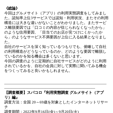
《総論》
今回はグルメサイト（アプリ）の利用実態調査をしてみまし
た。認知率上位3サービスでは認知・利用状況、またその利用
構造には大きな違いがないことがわかりました。またサービ
ス離脱要因では「口コミの内容が信じられなくなったから」
のような信用要因、「目当てのお店が見つけにくかったか
ら」のようなサービス不満要因が上位に入る結果となりまし
た。
自社のサービスを深く知っているつもりでも、俯瞰して自社
の利用構造がどうなっているのか、どのような要因で離脱し
ているのかを知る機会は多くないと思います。
今回の調査のように定期的に自社サービスがどのように利用
されているかを、自社の会員に対して実際に聞いてみる機会
をつくってみると良いかもしれません。
―――――――――――――――――――――――――――
――――――――――――――――――――――――
【調査概要】スパコロ『利用実態調査 グルメサイト（アプ
リ）編』
調査方法：全国 20～69歳を対象としたインターネットリサー
チ
調査期間：2022年9月16日(金)～9月20日(火)