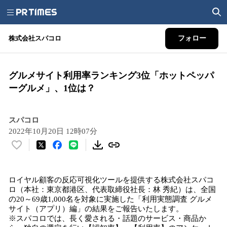
株式会社スパコロ
フォロー
グルメサイト利用率ランキング3位「ホットペッパ
ーグルメ」、1位は？
スパコロ
2022年10月20日 12時07分
い
い
ね
ロイヤル顧客の反応可視化ツールを提供する株式会社スパコ
！
ロ（本社：東京都港区、代表取締役社長：林 秀紀）は、全国
数
の20～69歳1,000名を対象に実施した「利用実態調査 グルメ
を
サイト（アプリ）編」の結果をご報告いたします。
読
※スパコロでは、長く愛される・話題のサービス・商品か
み