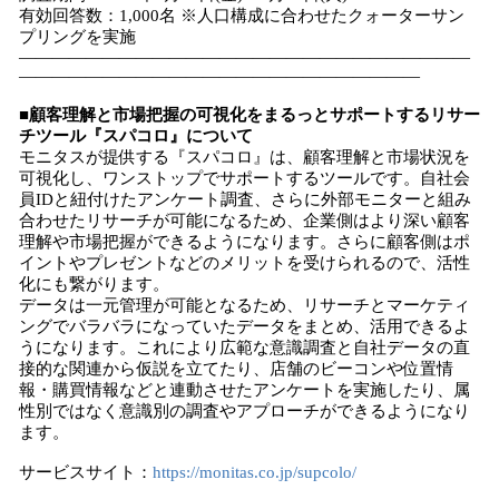
有効回答数：1,000名 ※人口構成に合わせたクォーターサン
プリングを実施
―――――――――――――――――――――――――――
――――――――――――――――――――――――
■顧客理解と市場把握の可視化をまるっとサポートするリサー
チツール『スパコロ』について
モニタスが提供する『スパコロ』は、顧客理解と市場状況を
可視化し、ワンストップでサポートするツールです。自社会
員IDと紐付けたアンケート調査、さらに外部モニターと組み
合わせたリサーチが可能になるため、企業側はより深い顧客
理解や市場把握ができるようになります。さらに顧客側はポ
イントやプレゼントなどのメリットを受けられるので、活性
化にも繋がります。
データは一元管理が可能となるため、リサーチとマーケティ
ングでバラバラになっていたデータをまとめ、活用できるよ
うになります。これにより広範な意識調査と自社データの直
接的な関連から仮説を立てたり、店舗のビーコンや位置情
報・購買情報などと連動させたアンケートを実施したり、属
性別ではなく意識別の調査やアプローチができるようになり
ます。
サービスサイト：
https://monitas.co.jp/supcolo/