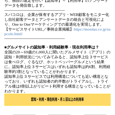
ら、独自の選定を行い【認知率】～【利用率】のアンケート
込
データを発信致します。
み
-----------------------------------------------
中
スパコロは、企業が保有するアプリ・WEB顧客をモニター化
し自社顧客データとアンケートデータの統合と可視化によ
で
り、One to Oneマーケティングでの最適化を実現します。
す
【サービスサイトURL／事例企業掲載】
https://monitas.co.jp/su
pcolo.html/
-----------------------------------------------
■グルメサイトの認知率・利用経験率・現在利用率は？
全国の20～69歳の1,000人に聞いたグルメサイト（アプリ）の
認知・利用状況についてみてみると、認知率上位３サービス
は食べログ、ぐるなび、ホットペッパーグルメという結果
に。認知率上位３サービスはいずれも認知率は約6割、利用経
験率約3割となっていることがわかります。
認知率上位３サービスでは利用構造についても近い構造とな
っており、いずれも認知者の約半数がトライアルし、トライ
アル後は8割以上がリピート利用する構造となっていることが
わかります。