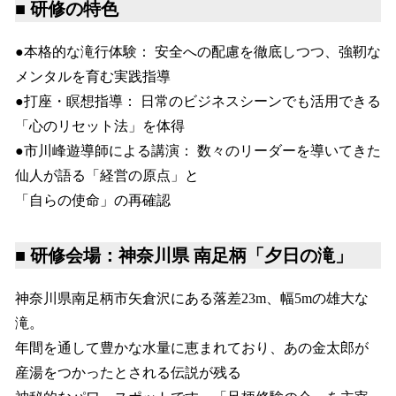
■ 研修の特色
●本格的な滝行体験： 安全への配慮を徹底しつつ、強靭な
メンタルを育む実践指導
●打座・瞑想指導： 日常のビジネスシーンでも活用できる
「心のリセット法」を体得
●市川峰遊導師による講演： 数々のリーダーを導いてきた
仙人が語る「経営の原点」と
「自らの使命」の再確認
■ 研修会場：神奈川県 南足柄「夕日の滝」
神奈川県南足柄市矢倉沢にある落差23m、幅5mの雄大な
滝。
年間を通して豊かな水量に恵まれており、あの金太郎が
産湯をつかったとされる伝説が残る