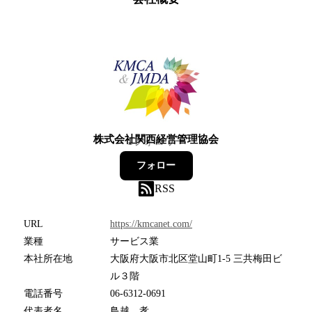
株式会社関西経営管理協会
1
フォロワー
フォロー
RSS
URL
https://kmcanet.com/
業種
サービス業
本社所在地
大阪府大阪市北区堂山町1-5 三共梅田ビ
ル３階
電話番号
06-6312-0691
代表者名
鳥越 孝