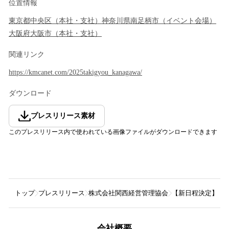
位置情報
東京都
中央区
（
本社・支社
）
神奈川県
南足柄市
（
イベント会場
）
大阪府
大阪市
（
本社・支社
）
関連リンク
https://kmcanet.com/2025takigyou_kanagawa/
ダウンロード
プレスリリース素材
このプレスリリース内で使われている画像ファイルがダウンロードできます
トップ
プレスリリース
株式会社関西経営管理協会
【新日程決定】経
会社概要