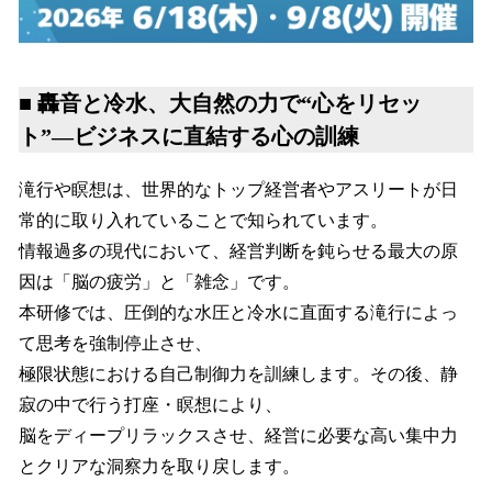
■ 轟音と冷水、大自然の力で“心をリセッ
ト”―ビジネスに直結する心の訓練
滝行や瞑想は、世界的なトップ経営者やアスリートが日
常的に取り入れていることで知られています。
情報過多の現代において、経営判断を鈍らせる最大の原
因は「脳の疲労」と「雑念」です。
本研修では、圧倒的な水圧と冷水に直面する滝行によっ
て思考を強制停止させ、
極限状態における自己制御力を訓練します。その後、静
寂の中で行う打座・瞑想により、
脳をディープリラックスさせ、経営に必要な高い集中力
とクリアな洞察力を取り戻します。