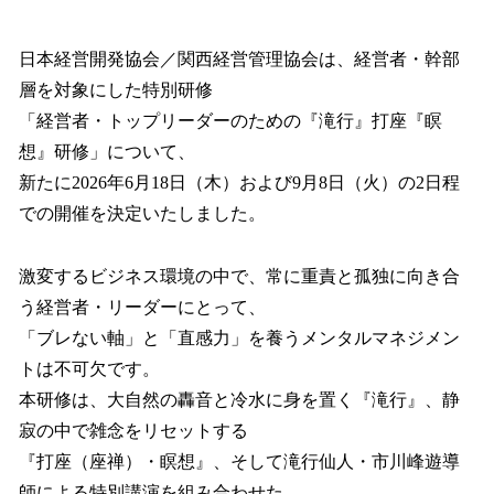
い
ね
！
日本経営開発協会／関西経営管理協会は、経営者・幹部
数
層を対象にした特別研修
を
「経営者・トップリーダーのための『滝行』打座『瞑
読
み
想』研修」について、
込
新たに2026年6月18日（木）および9月8日（火）の2日程
み
での開催を決定いたしました。
中
で
す
激変するビジネス環境の中で、常に重責と孤独に向き合
う経営者・リーダーにとって、
「ブレない軸」と「直感力」を養うメンタルマネジメン
トは不可欠です。
本研修は、大自然の轟音と冷水に身を置く『滝行』、静
寂の中で雑念をリセットする
『打座（座禅）・瞑想』、そして滝行仙人・市川峰遊導
師による特別講演を組み合わせた