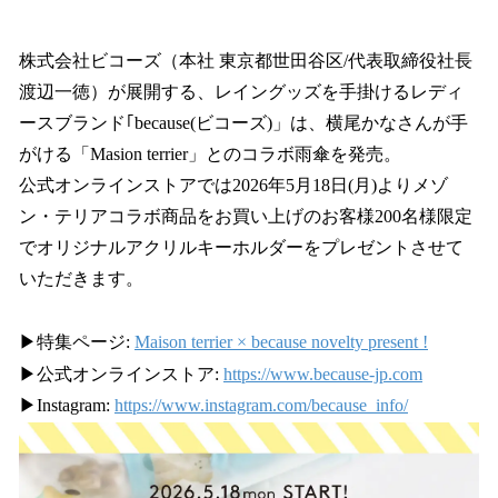
い
ね
！
株式会社ビコーズ（本社 東京都世田谷区/代表取締役社長
数
渡辺一徳）が展開する、レイングッズを手掛けるレディ
を
ースブランド｢because(ビコーズ)」は、横尾かなさんが手
読
み
がける「Masion terrier」とのコラボ雨傘を発売。
込
公式オンラインストアでは2026年5月18日(月)よりメゾ
み
ン・テリアコラボ商品をお買い上げのお客様200名様限定
中
で
でオリジナルアクリルキーホルダーをプレゼントさせて
す
いただきます。
▶︎特集ページ:
Maison terrier × because novelty present !
▶︎公式オンラインストア:
https://www.because-jp.com
▶︎Instagram:
https://www.instagram.com/because_info/