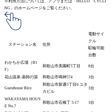
※利用方法については、アプリまたは「HELLO CYCLI
NG」のホームページをご覧ください。
電動サイ
クル
ステーション名
住所
駐輪可能
台数
わかちか広場（B1
和歌山市美園町5丁目
8台
F）
花山温泉-薬師の湯
和歌山市鳴神574
3台
和歌山市新通5丁目6 ユタ
Guesthouse Rico
3台
カビル
WAKAYAMA HOUS
和歌山市石橋丁 5-17
3台
E No.7