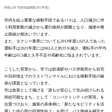
和歌山市 市政世論調査(2022年度)
市内を結ぶ重要な移動手段であるバスは、人口減少に伴
う利用客数の減少から運行維持が困難となり、減便や廃
止路線が相次いでいます。
また、タクシー業界についても2013年度1,025人であった
運転手は2021年度には663人と約35％減少、運転手の平均
年齢は65.5歳と人手不足や高齢化に悩まされています。
こうした背景から、市では鉄道駅やバス停留所から自宅
や目的地までのラストワンマイルにおける移動手段の確
保が課題となっています。
市は政策として掲げる「誰もが安心して住み続けられる
持続可能なまち」として「コンパクトシティの実現」を
位置づけおり、施策の具体例に「新たなモビリティを活
用した中心部の回遊性向上」を挙げ、バス路線を補完す