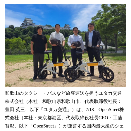
ね
！
数
を
読
み
込
み
中
で
す
和歌山のタクシー・バスなど旅客運送を担うユタカ交通
株式会社（本社：和歌山県和歌山市、代表取締役社長：
豊田 英三、以下「ユタカ交通」）は、7/18、OpenStreet株
式会社（本社：東京都港区、代表取締役社長CEO：工藤
智彰、以下「OpenStreet」）が運営する国内最大級のシェ