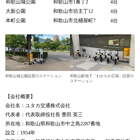
和歌山城公園
和歌山市1番丁2
4台
大新公園
和歌山市坊主丁12
4台
本町公園
和歌山市北桶屋町7
4台
和歌山城公園設置のステーション
和歌山駅地下「わかちか広場」設置の
ステーション
【会社概要】
会社名：ユタカ交通株式会社
代表者：代表取締役社長 豊田 英三
所在地：和歌山県和歌山市中之島2287番地
設立：1954年