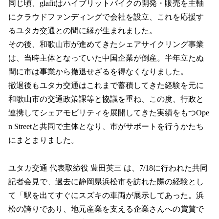
同じ頃、glafitはハイブリットバイクの開発・販売を主軸
にクラウドファンディングで会社を設立、これを応援す
るユタカ交通との間に縁が生まれました。
その後、和歌山市が進めてきたシェアサイクリング事業
は、当時主体となっていた中国企業が倒産。半年立たぬ
間に市は事業から撤退せざるを得なくなりました。
撤退後もユタカ交通はこれまで蓄積してきた経験を元に
和歌山市の交通政策課等と協議を重ね、この度、行政と
連携してシェアモビリティを展開してきた実績をもつOpe
n Streetと共同で主体となり、市がサポートを行うかたち
にまとまりました。
ユタカ交通 代表取締役 豊田英三 は、7/18に行われた共同
記者会見で、過去に静岡県浜松市を訪れた際の経験とし
て「駅を出てすぐにスズキの車両が展示してあった。浜
松の誇りであり、地元産業を支える企業さんへの賞賛で