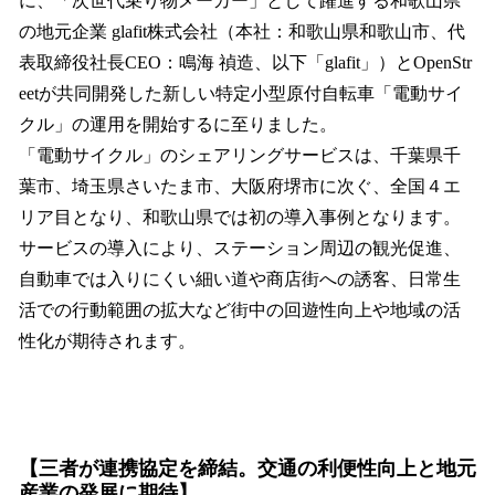
に、「次世代乗り物メーカー」として躍進する和歌山県
の地元企業 glafit株式会社（本社：和歌山県和歌山市、代
表取締役社長CEO：鳴海 禎造、以下「glafit」）とOpenStr
eetが共同開発した新しい特定小型原付自転車「電動サイ
クル」の運用を開始するに至りました。
「電動サイクル」のシェアリングサービスは、千葉県千
葉市、埼玉県さいたま市、大阪府堺市に次ぐ、全国４エ
リア目となり、和歌山県では初の導入事例となります。
サービスの導入により、ステーション周辺の観光促進、
自動車では入りにくい細い道や商店街への誘客、日常生
活での行動範囲の拡大など街中の回遊性向上や地域の活
性化が期待されます。
【三者が連携協定を締結。交通の利便性向上と地元
産業の発展に期待】