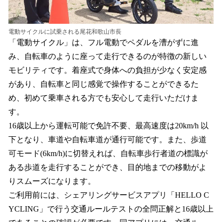
電動サイクルに試乗される尾花和歌山市長
「電動サイクル」は、フル電動でペダルを漕がずに進
み、自転車のように座って走行できるのが特徴の新しい
モビリティです。着座式で身体への負担が少なく安定感
があり、自転車と同じ感覚で操作することができるた
め、初めて乗車される方でも安心して走行いただけま
す。
16歳以上から運転可能で免許不要、最高速度は20km/h 以
下となり、車道や自転車道が通行可能です。また、歩道
可モード(6km/h)に切替えれば、自転車歩行者道の標識が
ある歩道を走行することができ、目的地までの移動がよ
りスムーズになります。
ご利用前には、シェアリングサービスアプリ「HELLO C
YCLING」で行う交通ルールテストの全問正解と16歳以上