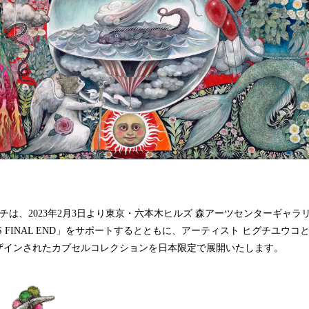
込
み
中
で
す
 グッチは、2023年2月3日より東京・六本木ヒルズ 森アーツセンターギャ
US FINAL END」をサポートするとともに、アーティスト ヒグチユウ
ザインされたカプセルコレクションを日本限定で展開いたします。