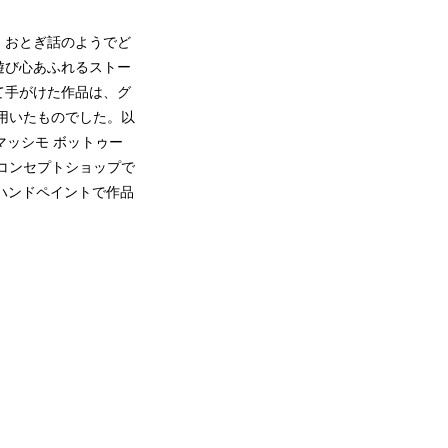
、おとぎ話のようでど
遊び心あふれるストー
て手がけた作品は、グ
を用いたものでした。以
マッシモ ボットゥー
的コンセプトショップで
にハンドペイントで作品