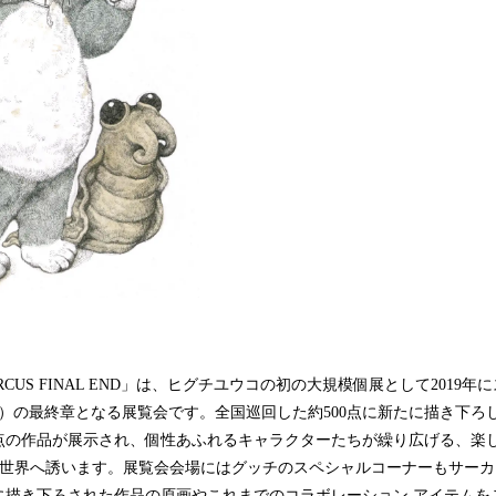
RCUS FINAL END」は、ヒグチユウコの初の大規模個展として2019
）の最終章となる展覧会です。全国巡回した約500点に新たに描き下ろ
0点の作品が展示され、個性あふれるキャラクターたちが繰り広げる、楽
）の世界へ誘います。展覧会会場にはグッチのスペシャルコーナーもサー
に描き下ろされた作品の原画やこれまでのコラボレーション アイテムを