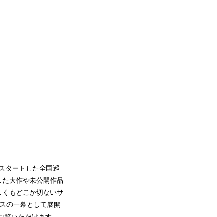
年にスタートした全国巡
した大作や未公開作品
しくもどこか切ないサ
カスの一幕として展開
ご覧いただけます。