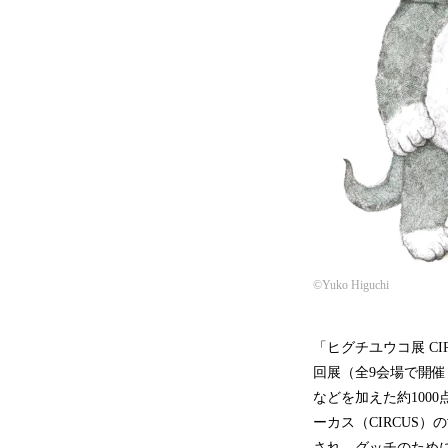
©Yuko Higuchi
「ヒグチユウコ展 CI
回展（全9会場で開催
などを加えた約100
ーカス（CIRCUS
され、グッチのため