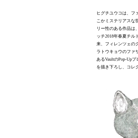
ヒグチユウコは、フ
こかミステリアスな
リー性のある作品は
ッチ2018年春夏チ
来、フィレンツェのグ
ラトウキョウのファサ
あるVaultのPo
を描き下ろし、コレ