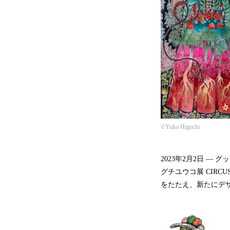
©Yuko Higuchi
2023年2月2日 ―
グチユウコ展 CIRC
をたたえ、新たにデ