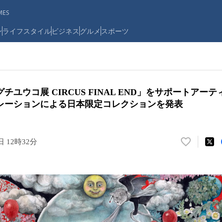
ES
ン
ライフスタイル
ビジネス
グルメ
スポーツ
ユウコ展 CIRCUS FINAL END」をサポートアー
レーションによる日本限定コレクションを発表
日 12時32分
い
い
ね
！
数
を
読
み