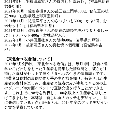
2021年9月：羽根田幸将さんの特選もも 幸茜1kg（福島県伊達
郡桑折町）
2021年10月：佐藤春樹さんの甚五右ヱ門芋500g、秘伝豆の枝
豆200g（山形県最上郡真室川町）
2021年11月：紀陸洋平さんのさつまいも500g、かぶ3個、お
米セット2kg（福島県石川郡）
2021年12月：佐藤裕美さんの伊達の純粋赤豚バラ＆カタしゃ
ぶしゃぶセット400g（宮城県登米市）
2022年1月：小井田重雄さんの胡桃600g（岩手県九戸郡）
2022年2月：後藤清広さんの真牡蠣15個程度（宮城県本吉
郡）
【東北食べる通信について】
2013年7月創刊の「東北食べる通信」は、毎月1回、独自の哲
学やこだわりをもった生産者を特集した情報誌と、彼らが手
掛けた食材がセットで届く「食べもの付きの情報誌」です。
消費者は食材の裏側や作り手の生き様を知り、特集された生
産者の食材を楽しみ、生産者と読者のみが参加できるSNS上
のグループや対面イベントで直接交流を行うことができま
す。これまでに98号を刊行し、100名以上の生産者を取り上
げてきました。本誌は「新しい食のカタチをデザインし、世
に発信している」点が評価され、2014年度のグッドデザイン
金賞を受賞しています。