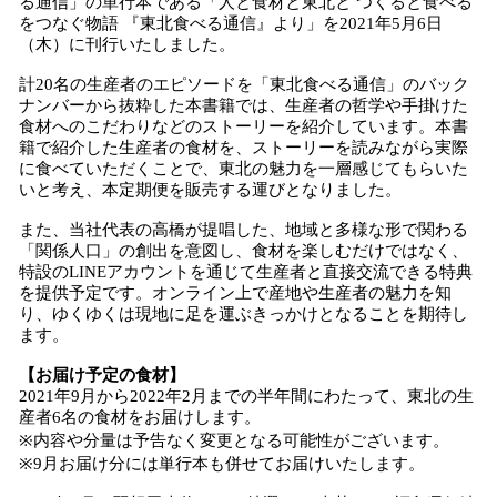
る通信」の単行本である「人と食材と東北と つくると食べる
をつなぐ物語 『東北食べる通信』より」を2021年5月6日
（木）に刊行いたしました。
計20名の生産者のエピソードを「東北食べる通信」のバック
ナンバーから抜粋した本書籍では、生産者の哲学や手掛けた
食材へのこだわりなどのストーリーを紹介しています。本書
籍で紹介した生産者の食材を、ストーリーを読みながら実際
に食べていただくことで、東北の魅力を一層感じてもらいた
いと考え、本定期便を販売する運びとなりました。
また、当社代表の高橋が提唱した、地域と多様な形で関わる
「関係人口」の創出を意図し、食材を楽しむだけではなく、
特設のLINEアカウントを通じて生産者と直接交流できる特典
を提供予定です。オンライン上で産地や生産者の魅力を知
り、ゆくゆくは現地に足を運ぶきっかけとなることを期待し
ます。
【お届け予定の食材】
2021年9月から2022年2月までの半年間にわたって、東北の生
産者6名の食材をお届けします。
※内容や分量は予告なく変更となる可能性がございます。
※9月お届け分には単行本も併せてお届けいたします。