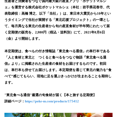
！
生産者と消費者をつなぐ国内最大級の産直アプリ「ポケットマルシ
数
ェ」を運営する株式会社ポケットマルシェ（本社：岩手県花巻市、代
を
表取締役：高橋 博之、以下「当社」）は、東日本大震災から10年とい
読
うタイミングで当社が展開する「東北応援プロジェクト」の一環とし
み
て、毎月異なる東北の生産者から旬の産直食材が半年間にわたって届
込
く定期便の販売を、2,980円（税込・送料別）にて、2021年8月6日
み
（金）より開始します。
中
で
す
本定期便は、食べもの付き情報誌「東北食べる通信」の単行本である
「人と食材と東北と つくると食べるをつなぐ物語『東北食べる通
信』より」に掲載された生産者の食材をお届けするものです。初回
は、単行本も併せてお届けします。本定期便を通じて東北の魅力を”食
べて”感じてもらい、現地に足を運ぶきっかけが生まれることを期待し
ます。
"東北食べる通信"厳選の旬食材が届く【本と旅する定期便】
詳細ページ：
https://poke-m.com/products/175412