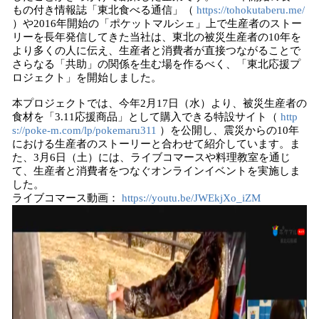
もの付き情報誌「東北食べる通信」（
https://tohokutaberu.me/
）や2016年開始の「ポケットマルシェ」上で生産者のストー
リーを長年発信してきた当社は、東北の被災生産者の10年を
より多くの人に伝え、生産者と消費者が直接つながることで
さらなる「共助」の関係を生む場を作るべく、「東北応援プ
ロジェクト」を開始しました。
本プロジェクトでは、今年2月17日（水）より、被災生産者の
食材を「3.11応援商品」として購入できる特設サイト（
http
s://poke-m.com/lp/pokemaru311
）を公開し、震災からの10年
における生産者のストーリーと合わせて紹介しています。ま
た、3月6日（土）には、ライブコマースや料理教室を通じ
て、生産者と消費者をつなぐオンラインイベントを実施しま
した。
ライブコマース動画：
https://youtu.be/JWEkjXo_iZM