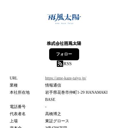
株式会社雨風太陽
65
フォロワー
フォロー
RSS
URL
https://ame-kaze-taiyo.jp/
業種
情報通信
本社所在地
岩手県花巻市仲町1-29 HANAMAKI
BASE
電話番号
-
代表者名
高橋博之
上場
東証グロース