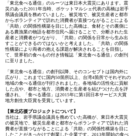
「東北食べる通信」のルーツは東日本大震災にあります。震
災のあった2011年当時、ポケットマルシェ代表の高橋は岩手
県議会議員を務めていました。被災地で、被災生産者と都市
からボランティアで訪れた消費者が直接つながることによる
「共助」の関係性構築を目にした高橋は、食材とその裏側に
ある農漁業の物語を都市住民へ届けることで、分断された生
産者と消費者がつながり、「共助」の関係を日常から生み出
すことができるのではないかと考えました。「共助」の関係
性構築により両者の抱える課題が解決されることを目指し
て、世界初の食べもの付き情報誌「東北食べる通信」の創刊
に至りました。
「東北食べる通信」の創刊以降、そのコンセプトは国内外に
広がり、これまでに国内50箇所以上、台湾4箇所でそれぞれの
地域の食べる通信が刊行されました。各地域の活性化に貢献
した点や、都市と地方、消費者と生産者を結びつけた点を評
価され、「食べる通信」は2015年に第1回日本サービス大賞
地方創生大臣賞を受賞しています。
【東北応援プロジェクトについて】
当社は、岩手県議会議員を務めていた高橋が、東日本大震災
の被災地で、被災生産者と都市からボランティアで訪れた消
費者が直接つながることによる「共助」の関係性構築を目に
したことがきっかけで創業した企業です。2013年開始の食べ