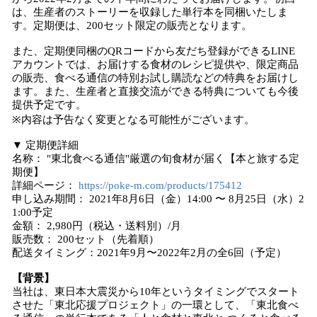
は、生産者のストーリーを収録した単行本を同梱いたしま
す。定期便は、200セット限定の販売となります。
また、定期便同梱のQRコードから友だち登録ができるLINE
アカウントでは、お届けする食材のレシピ提供や、限定商品
の販売、食べる通信の特別お試し購読などの特典をお届けし
ます。また、生産者と直接交流ができる特典についても今後
提供予定です。
※内容は予告なく変更となる可能性がございます。
▼ 定期便詳細
名称： "東北食べる通信"厳選の旬食材が届く【本と旅する定
期便】
詳細ページ：
https://poke-m.com/products/175412
申し込み期間： 2021年8月6日（金）14:00 〜 8月25日（水）2
1:00予定
金額： 2,980円（税込・送料別）/月
販売数： 200セット（先着順）
配送タイミング：2021年9月〜2022年2月の全6回（予定）
【背景】
当社は、東日本大震災から10年というタイミングでスタート
させた「東北応援プロジェクト」の一環として、「東北食べ