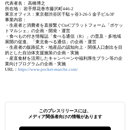
代表者名： 高橋博之
所在地： 岩手県花巻市藤沢町446-2
東京オフィス：東京都渋谷区千駄ヶ谷3-26-5 金子ビル3F
事業内容：
・生産者と消費者を直接繋ぐCtoCプラットフォーム「ポケッ
トマルシェ」の企画・開発・運営
・食べもの付き情報誌「食べる通信（R）」の普及・多地域
展開の促進、「東北食べる通信」の企画・運営
・生産者の販路拡大・地産品の認知向上・関係人口創出を目
的とした自治体支援施策の企画・実施
・産直食材を活用したキャンペーンや福利厚生プラン等の企
業向けプログラムの企画・実施
URL：
https://www.pocket-marche.com/
このプレスリリースには、
メディア関係者向けの情報があります