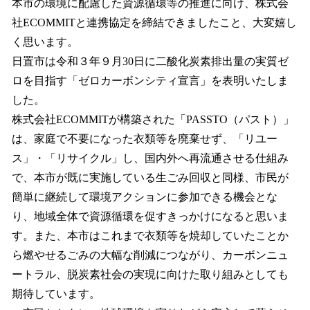
本市の環境に配慮した資源循環等の推進に向け、株式会
社ECOMMITと連携協定を締結できましたこと、大変嬉し
く思います。
日置市は令和３年９月30日に二酸化炭素排出量の実質ゼ
ロを目指す「ゼロカーボンシティ宣言」を表明いたしま
した。
株式会社ECOMMITが構築された「PASSTO（パスト）」
は、家庭で不要になった衣類等を廃棄せず、「リユー
ス」・「リサイクル」し、国内外へ再流通させる仕組み
で、本市が既に実施している生ごみ回収と同様、市民が
簡単に継続して環境アクションに参加できる機会とな
り、地域全体で資源循環を促すきっかけになると思いま
す。また、本市はこれまで衣類等を焼却していたことか
ら燃やせるごみの大幅な削減につながり、カーボンニュ
ートラル、脱炭素社会の実現に向けた取り組みとしても
期待しています。