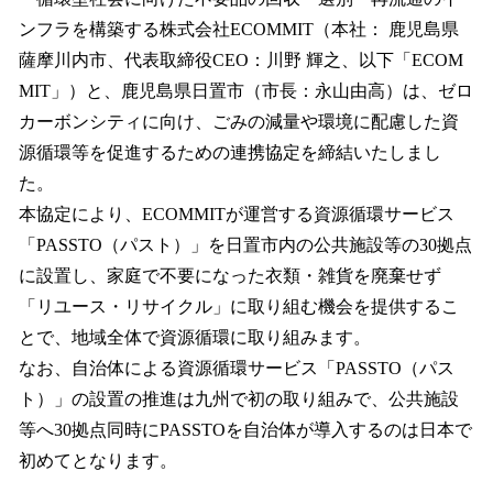
数
ンフラを構築する株式会社ECOMMIT（本社： 鹿児島県
を
薩摩川内市、代表取締役CEO：川野 輝之、以下「ECOM
読
み
MIT」）と、鹿児島県日置市（市長：永山由高）は、ゼロ
込
カーボンシティに向け、ごみの減量や環境に配慮した資
み
源循環等を促進するための連携協定を締結いたしまし
中
で
た。
す
本協定により、ECOMMITが運営する資源循環サービス
「PASSTO（パスト）」を日置市内の公共施設等の30拠点
に設置し、家庭で不要になった衣類・雑貨を廃棄せず
「リユース・リサイクル」に取り組む機会を提供するこ
とで、地域全体で資源循環に取り組みます。
なお、自治体による資源循環サービス「PASSTO（パス
ト）」の設置の推進は九州で初の取り組みで、公共施設
等へ30拠点同時にPASSTOを自治体が導入するのは日本で
初めてとなります。