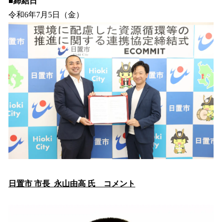
■締結日
令和6年7月5日（金）
日置市 市長 永山由高 氏 コメント