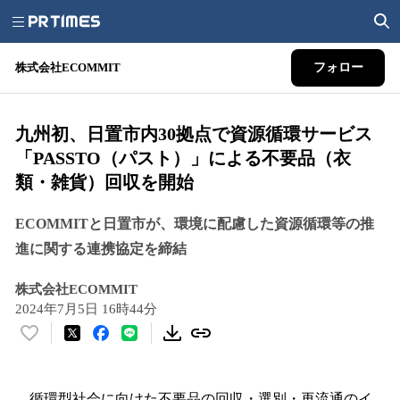
株式会社ECOMMIT
フォロー
九州初、日置市内30拠点で資源循環サービス
「PASSTO（パスト）」による不要品（衣
類・雑貨）回収を開始
ECOMMITと日置市が、環境に配慮した資源循環等の推
進に関する連携協定を締結
株式会社ECOMMIT
2024年7月5日 16時44分
い
い
ね
！
循環型社会に向けた不要品の回収・選別・再流通のイ