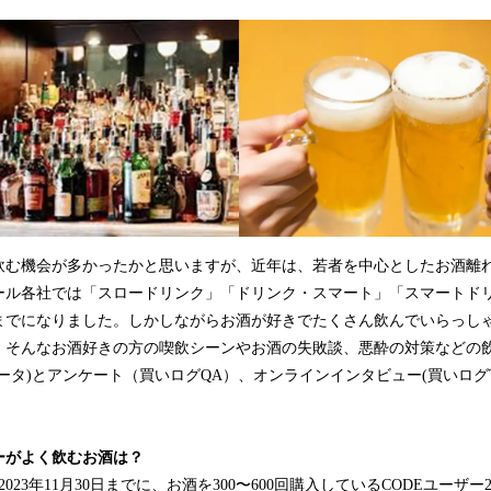
込
み
中
で
す
む機会が多かったかと思いますが、近年は、若者を中心としたお酒離
ール各社では「スロードリンク」「ドリンク・スマート」「スマートド
までになりました。しかしながらお酒が好きでたくさん飲んでいらっし
。そんなお酒好きの方の喫飲シーンやお酒の失敗談、悪酔の対策などの
ータ)とアンケート（買いログQA）、オンラインインタビュー(買いログTa
ーがよく飲むお酒は？
ら2023年11月30日までに、お酒を300〜600回購入しているCODEユーザ