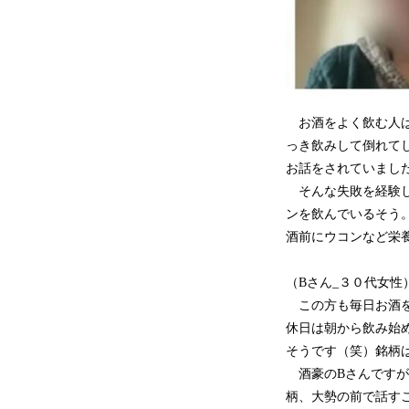
お酒をよく飲む人は
っき飲みして倒れて
お話をされていまし
そんな失敗を経験し
ンを飲んでいるそう
酒前にウコンなど栄
（Bさん_３０代女性
この方も毎日お酒を
休日は朝から飲み始
そうです（笑）銘柄
酒豪のBさんですが
柄、大勢の前で話す