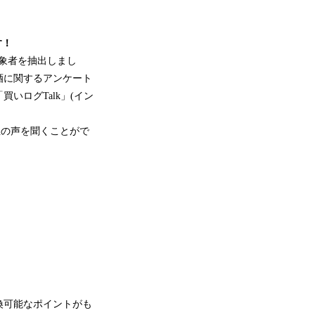
す！
対象者を抽出しまし
酒に関するアンケート
いログTalk」(イン
生の声を聞くことがで
換可能なポイントがも