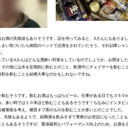
お酒の失敗談もありそうです。話を伺ってみると、Aさんにもありまし
しまい気づいたら病院のベッドで点滴をされていたそう。それ以降シャ
た。
ているAさんはどんな悪酔い対策をしているのでしょうか。お聞きした
。その他には水を定期的に飲むとのこと。飲酒中にチェイサーを飲むこ
養剤を飲むことも結構大事なのかもしれないですね。
）
飲むそうです。飲むお酒はもっぱらビール。仕事がある日でも３５０m
め、多い時では１０本ほど飲むこともあるそうです！ちなみにインタビ
は健康面を考え、糖質オフ系のものを飲むことが多いとのことでした。
、失敗もあるようで、紹興酒を飲みすぎて警察のお世話になったことも
こともあるそうですが、緊張緩和とパフォーマンス向上のため、お酒を