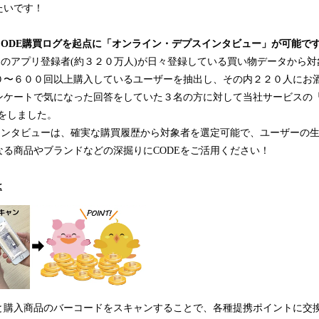
たいです！
CODE購買ログを起点に「オンライン・デプスインタビュー」が可能で
Eのアプリ登録者(約３２０万人)が日々登録している買い物データから
０〜６００回以上購入しているユーザーを抽出し、その内２２０人にお
ケートで気になった回答をしていた３名の方に対して当社サービスの「買
をしました。
インタビューは、確実な購買履歴から対象者を選定可能で、ユーザーの
なる商品やブランドなどの深掘りにCODEをご活用ください！
は
購入商品のバーコードをスキャンすることで、各種提携ポイントに交