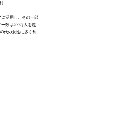
能）
グに活用し、その一部
ー数は400万人を超
〜40代の女性に多く利