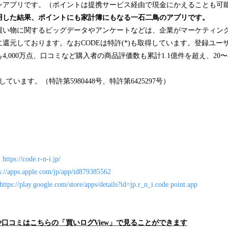
ンアプリです。（ポイントは提携サービス経由で現金にかえることも可
用した結果、ポイントにも家計簿にもなる一石二鳥のアプリです。
買い物に関するビッグデータやアンケートなどは、企業がマーケティン
還元しております。なおCODEは特許(*)も取得しています。登録ユーザ
4,000万点、口コミなど購入者の商品評価数も累計1.1億件を超え、20
ています。（特許第5980448号、特許第6425297号）
＞
https://code.r-n-i.jp/
s://apps.apple.com/jp/app/id879385562
https://play.google.com/store/apps/details?id=jp.r_n_i.code.point.app
や口コミはこちらの「買いログView」で見ることができます