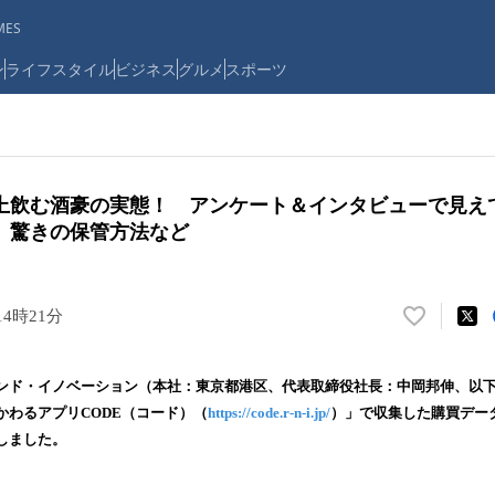
ES
ン
ライフスタイル
ビジネス
グルメ
スポーツ
上飲む酒豪の実態！ アンケート＆インタビューで見え
、驚きの保管方法など
14時21分
い
い
ね
ンド・イノベーション（本社：東京都港区、代表取締役社長：中岡邦伸、以下
！
かわるアプリCODE（コード）（
https://code.r-n-i.jp/
）」で収集した購買デー
数
しました。
を
読
み