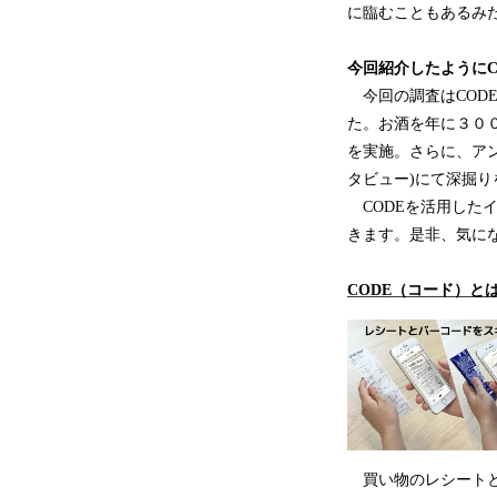
に臨むこともあるみ
今回紹介したように
今回の調査はCOD
た。お酒を年に３０
を実施。さらに、アン
タビュー)にて深掘り
CODEを活用した
きます。是非、気に
CODE（コード）と
買い物のレシートと