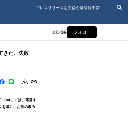
プレスリリースを受信
企業登録申請
会社概要
フォロー
てきた、失敗
「RnI」）は、運営す
タを基に、お酒の飲み