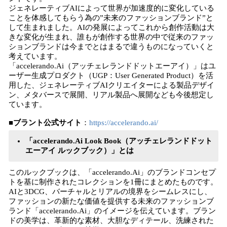
ジェネレーティブAIによって世界が加速度的に変化している
ことを体感してもらう為の”未来のファッションブランド”と
して生まれました。AIの発展によってこれから創作活動は大
きな変化が生まれ、誰もが創作する世界の中で従来のファッ
ションブランドは今までとはまるで違うものになっていくと
考えています。
「accelerando.Ai（アッチェレランドドットエーアイ）」はユ
ーザー生成プロダクト（UGP：User Generated Product）を活
用した、ジェネレーティブAIクリエイターによる製品デザイ
ン、メタバースで展開、リアル製品へ展開なども今後想定し
ています。
■ブラント公式サイト
：
https://accelerando.ai/
「accelerando.Ai Look Book（アッチェレランドドット
エーアイ ルックブック）」とは
このルックブックは、「accelerando.Ai」のブランドコンセプ
トを基に制作されたコレクションを1冊にまとめたものです。
AIと3DCG、バーチャルとリアルの境界をシームレスにし、
ファッションの新たな価値を提供する未来のファッションブ
ランド「accelerando.Ai」のイメージを伝えています。ブラン
ドの美学は、革新的な素材、大胆なディテール、洗練された