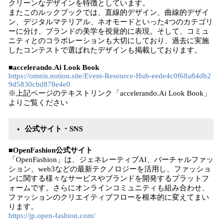
クリーンなデザインを特徴としています。
またこのルックブックでは、直線的デザイン、曲線的デザイ
ン、デジタルマテリアル、ネオモードといった4つのカテゴリ
ーに分け、ブランドの美学を視覚的に表現。そして、コミュ
ニティとのコラボレーションも大切にしており、過去に実施
したコンテストで選ばれたデザインも掲載しております。
■
accelerando.Ai Look Book
https://omnis.notion.site/Event-Resource-Hub-eede4c0f68a84db2
9d5830cbd878e4e0
※上記ページのテキストリンク「accelerando.Ai Look Book」
よりご覧ください
公式サイト・SNS
■OpenFashion公式サイト
「OpenFashion」は、ジェネレーティブAI、バーチャルファッ
ション、web3などの最新テクノロジーを活用し、ファッショ
ンに関する様々なサービスやブランドを開発するプラットフ
ォームです。さらにオンラインコミュニティも組み合わせ、
ファッションのクリエイティブフローを根本的に変えてまい
ります。
https://jp.open-fashion.com/