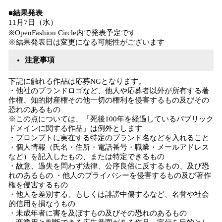
■結果発表
11月7日（水）
※OpenFashion Circle内で発表予定です
※結果発表日は変更になる可能性がございます
注意事項
下記に触れる作品は応募NGとなります。
・他社のブランドロゴなど、他人や応募者以外が所有する著
作権、知的財産権その他一切の権利を侵害するもの及びその
恐れのあるもの
※この点については、「死後100年を経過しているパブリック
ドメインに関する作品」は例外とします
・プロンプトに実在する特定のブランド名などを入れること
・個人情報（氏名・住所・電話番号・職業・メールアドレス
など）を記入したもの、または特定できるもの
・故意、過失を問わず法律、公序良俗に反するもの、及び恐
れのあるもの ・他人のプライバシーを侵害するもの及び著作
権を侵害するもの
・他人を差別する、もしくは誹謗中傷するなど、名誉や社会
的信用を損なうもの
・未成年者に害を及ぼすもの及びその恐れのあるもの