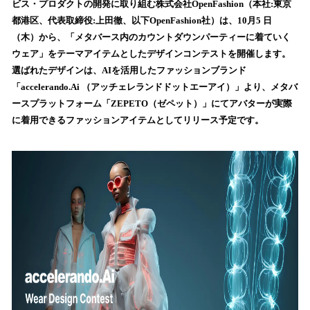
数
ビス・プロダクトの開発に取り組む株式会社OpenFashion（本社:東京
を
都港区、代表取締役:上田徹、以下OpenFashion社）は、10月5 日
読
（木）から、「メタバース内のカウントダウンパーティーに着ていく
み
ウェア」をテーマアイテムとしたデザインコンテストを開催します。
込
選ばれたデザインは、AIを活用したファッションブランド
み
「accelerando.Ai （アッチェレランドドットエーアイ）」より、メタバ
中
で
ースプラットフォーム「ZEPETO（ゼペット）」にてアバターが実際
す
に着用できるファッションアイテムとしてリリース予定です。