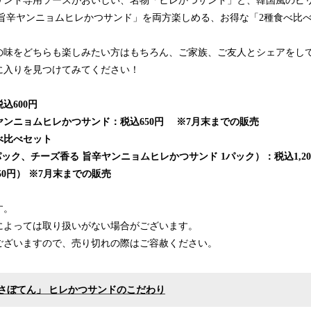
サンド専用ソースがおいしい、名物「ヒレかつサンド」と、韓国風のピ
 旨辛ヤンニョムヒレかつサンド」を両方楽しめる、お得な「2種食べ比
の味をどちらも楽しみたい方はもちろん、ご家族、ご友人とシェアをし
に入りを見つけてみてください！
込600円
ンニョムヒレかつサンド：税込650円 ※7月末までの販売
べ比べセット
パック、チーズ香る 旨辛ヤンニョムヒレかつサンド 1パック）：税込1,2
50円） ※7月末までの販売
す。
によっては取り扱いがない場合がございます。
ございますので、売り切れの際はご容赦ください。
さぼてん」 ヒレかつサンドのこだわり