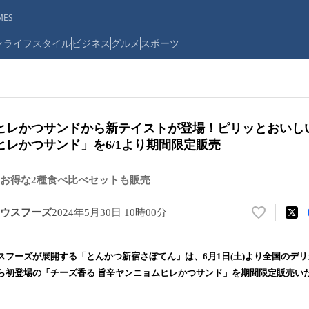
ES
ン
ライフスタイル
ビジネス
グルメ
スポーツ
ヒレかつサンドから新テイストが登場！ピリッとおいし
レかつサンド」を6/1より期間限定販売
お得な2種食べ比べセットも販売
ウスフーズ
2024年5月30日 10時00分
い
い
ね
スフーズが展開する「とんかつ新宿さぼてん」は、6月1日(土)より全国のデ
！
ら初登場の「チーズ香る 旨辛ヤンニョムヒレかつサンド」を期間限定販売い
数
を
読