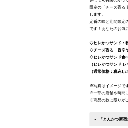
さぼてん特製のかつ
限定の「チーズ香る
します。
定番の味と期間限定
です！あなたのお気
◇ヒレかつサンド：税
◇チーズ香る 旨辛ヤ
◇ヒレかつサンド食
（ヒレかつサンド 1
（通常価格：税込1,2
※写真はイメージで
※一部の店舗や時間
※商品の数に限りが
「とんかつ新宿