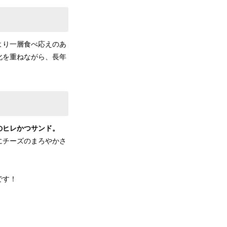
より一層食べ応えのあ
化を重ねながら、長年
のヒレかつサンド。
にチーズのまろやかさ
です！