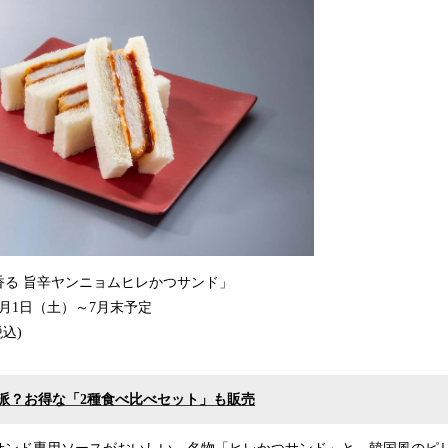
香る 旨辛ヤンニョムヒレかつサンド」
6月1日（土）～7月末予定
込)
派？お得な「2種食べ比べセット」も販売