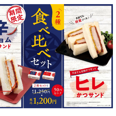
み
込
み
中
で
す