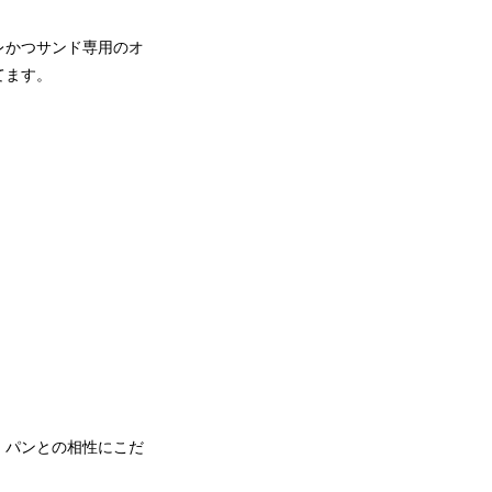
レかつサンド専用のオ
てます。
、パンとの相性にこだ