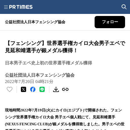
公益社団法人日本フェンシング協会
フォロー
【フェンシング】世界選手権カイロ大会男子エペで
見延和靖選手が銀メダル獲得！
日本男子エペ史上初の世界選手権メダル獲得
公益社団法人日本フェンシング協会
2022年7月20日 04時21分
い
い
ね
！
現地時間2022年7月19日(火)にカイロ(エジプト)で開催された、フェン
数
シング世界選手権カイロ大会 男子エペ個人戦にて、見延和靖選手
を
(NEXUS FENCING CLUB)が銀メダルを獲得致しました。男子エペの世
読