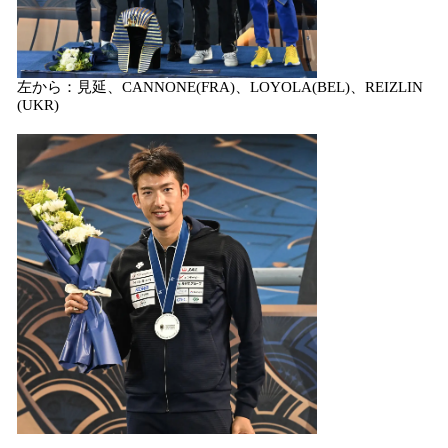
左から：見延、CANNONE(FRA)、LOYOLA(BEL)、REIZLIN
(UKR)