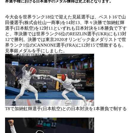
界選手権における日本選手のメダル獲得は史上初となります。
み
込
今大会を世界ランク18位で迎えた見延選手は、ベスト16で山
み
田優選手(株式会社山一商事)を14対13、準々決勝で加納虹輝
中
選手(日本航空)を12対11といずれも日本対決を1本勝負で下す
で
と、準決勝では世界ランク6位のREIZLIN選手(UKR)にも13対
す
12で勝利。決勝では東京2020オリンピック金メダリストで世
界ランク1位のCANNONE選手(FRA)に12対15で惜敗するも、
見事銀メダルを手にしました。
T8で加納虹輝選手(日本航空)との日本対決を1本勝負で制する