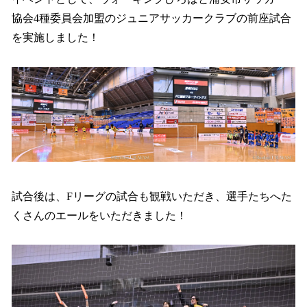
読
み
協会4種委員会加盟のジュニアサッカークラブの前座試合
込
を実施しました！
み
中
で
す
試合後は、Fリーグの試合も観戦いただき、選手たちへた
くさんのエールをいただきました！