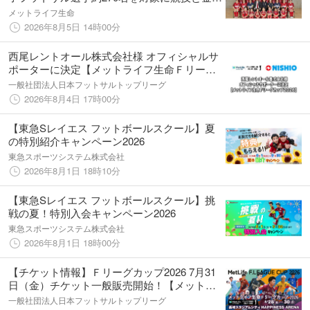
教育をサポート
メットライフ生命
2026年8月5日 14時00分
西尾レントオール株式会社様 オフィシャルサ
ポーターに決定【メットライフ生命Ｆリーグ
カップ2026】
一般社団法人日本フットサルトップリーグ
2026年8月4日 17時00分
【東急Sレイエス フットボールスクール】夏
の特別紹介キャンペーン2026
東急スポーツシステム株式会社
2026年8月1日 18時10分
【東急Sレイエス フットボールスクール】挑
戦の夏！特別入会キャンペーン2026
東急スポーツシステム株式会社
2026年8月1日 18時00分
【チケット情報】Ｆリーグカップ2026 7月31
日（金）チケット一般販売開始！【メットラ
イフ生命Ｆリーグカップ2026】
一般社団法人日本フットサルトップリーグ