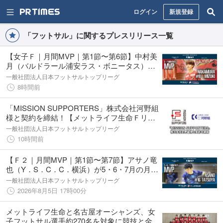
ログイン
新規登録
「フットサル」に関するプレスリリース一覧
【女子Ｆ｜月間MVP｜第1節〜第6節】中村美
月（バルドラール浦安ラス・ボニータス）が
6・7月の月間MVPに！【メットライフ生命女
一般社団法人日本フットサルトップリーグ
子Ｆリーグ2026-27】
8時間前
「MISSION SUPPORTERS」株式会社河野組
様と契約を締結！【メットライフ生命Ｆリー
グ2026-27】
一般社団法人日本フットサルトップリーグ
10時間前
【Ｆ２｜月間MVP｜第1節〜第7節】アサノ竜
也（Y．S．C．C．横浜）が5・6・7月の月間
MVPに！【メットライフ生命Ｆリーグ2026-
一般社団法人日本フットサルトップリーグ
27 ディビジョン２】
2026年8月5日 17時00分
メットライフ生命と名古屋オーシャンズ、女
子フットサル選手約270名を対象に競技と金融