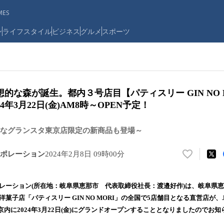
ES
ン
ライフスタイル
ビジネス
グルメ
スポーツ
想的な森が誕生。都内３号店目【パティスリー GIN NO 
4年3月22日(金)AM8時～OPEN予定！
なグランスタ東京店限定の新商品も登場～
ポレーション
2024年2月8日 09時00分
い
い
ね
ポレーション(所在地：岐阜県恵那市 代表取締役社長：渡邉好作)は、岐阜県
！
洋菓子店「パティスリー GIN NO MORI」の全国で5店舗目となる直営店が
数
内に2024年3月22日(金)にグランドオープンすることとなりましたのでお
を
読