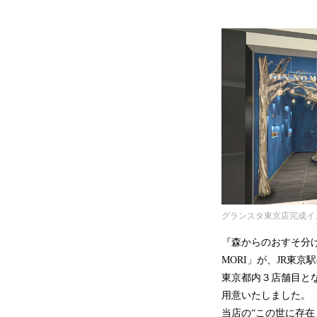
グランスタ東京店完成イ
『森からのおすそ分け
MORI」が、JR東
東京都内３店舗目と
用意いたしました。
当店の“この世に存