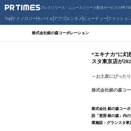
プレスリリース・ニュースリリース配信サービスのPR TIM
Top
テクノロジー
モバイル
アプリ
エンタメ
ビューティー
ファッショ
株式会社銀の森コーポレーション
“エキナカ”に幻
スタ東京店が202
～お土産にぴったり
株式会社銀の森コー
株式会社 銀の森コー
設「恵那 銀の森」内の
業施設：グランスタ東京