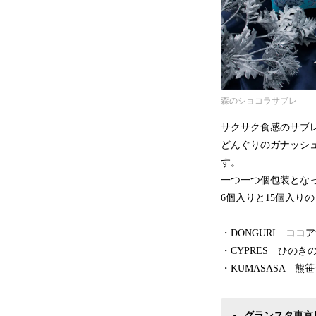
森のショコラサブレ
サクサク食感のサブ
どんぐりのガナッシ
す。
一つ一つ個包装とな
6個入りと15個入り
・DONGURI コ
・CYPRES ひの
・KUMASASA 
グランスタ東京