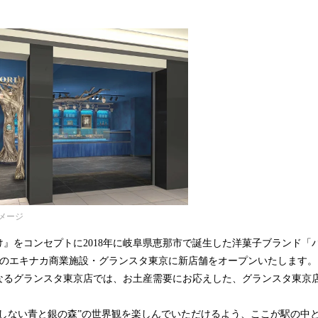
み
込
み
中
で
す
メージ
』をコンセプトに2018年に岐阜県恵那市で誕生した洋菓子ブランド「パテ
京駅のエキナカ商業施設・グランスタ東京に新店舗をオープンいたします。
なるグランスタ東京店では、お土産需要にお応えした、グランスタ東京
在しない青と銀の森”の世界観を楽しんでいただけるよう、ここが駅の中