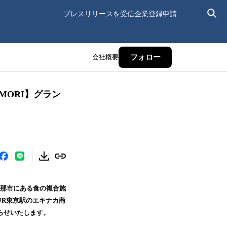
プレスリリースを受信
企業登録申請
会社概要
フォロー
MORI】グラン
恵那市にある食の複合施
、JR東京駅のエキナカ商
知らせいたします。