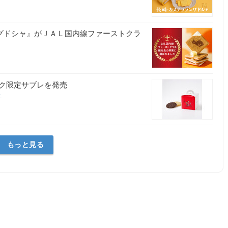
ラングドシャ』がＪＡＬ国内線ファーストクラ
プ
ク限定サブレを発売
社
もっと見る