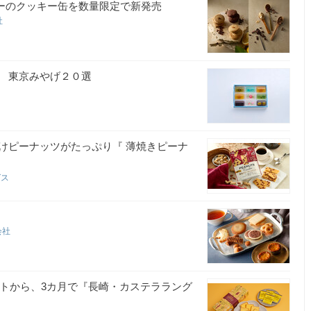
ンフリーのクッキー缶を数量限定で新発売
社
 東京みやげ２０選
けピーナッツがたっぷり『 薄焼きピーナ
グス
会社
ートから、3カ月で『長崎・カステララング