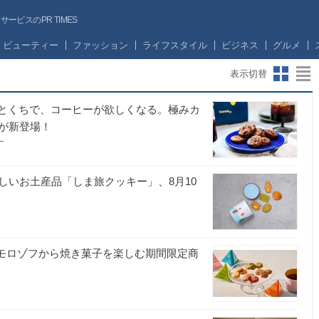
ビスのPR TIMES
ビューティー
ファッション
ライフスタイル
ビジネス
グルメ
表示切替
。『ひとくちで、コーヒーが欲しくなる。極みカ
が新登場！
ー
しいお土産品「しま旅クッキー」、8月10
ー）"モロゾフから焼き菓子を楽しむ期間限定商