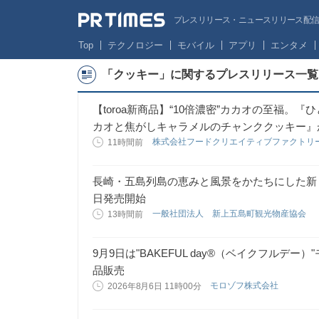
プレスリリース・ニュースリリース配信サー
Top
テクノロジー
モバイル
アプリ
エンタメ
「クッキー」に関するプレスリリース一覧
【toroa新商品】“10倍濃密”カカオの至福
カオと焦がしキャラメルのチャンククッキー』
株式会社フードクリエイティブファクトリ
11時間前
長崎・五島列島の恵みと風景をかたちにした新
日発売開始
一般社団法人 新上五島町観光物産協会
13時間前
9月9日は"BAKEFUL day®（ベイクフルデ
品販売
モロゾフ株式会社
2026年8月6日 11時00分