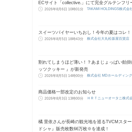
ECサイト「collective.」にて完全グルテ
TAKAMI HOLDINGS株式会
2026年8月6日 10時01分
スイーツバイヤーいちおし！今年の夏はコレ！
株式会社大丸松坂屋百貨店
2026年8月5日 18時43分
割れてしまうほど薄い！？あまじょっぱい飴掛
ッツクッキー 』が新発売
株式会社 MDホールディン
2026年8月5日 14時00分
商品価格一部改定のお知らせ
ＨＲＴニューオータニ株式
2026年8月3日 13時00分
橘 里依さんが長崎の観光地を巡るTVCMスタ
ドシャ』販売枚数66万枚※を達成！