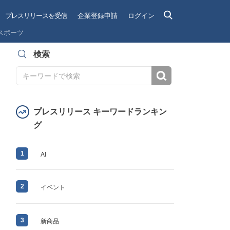
プレスリリースを受信
企業登録申請
ログイン
スポーツ
検索
検索
プレスリリース キーワードランキン
グ
1
AI
2
イベント
3
新商品