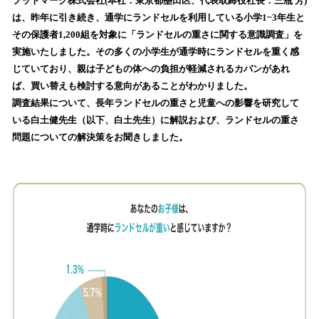
！
フットマーク株式会社(本社：東京都墨田区、代表取締役社長：三瓶 芳)
数
は、昨年に引き続き、通学にランドセルを利用している小学1~3年生と
を
その保護者1,200組を対象に「ランドセルの重さに関する意識調査」を
読
実施いたしました。その多くの小学生が通学時にランドセルを重く感
み
じていており、親は子どもの体への負担が軽減されるカバンがあれ
込
ば、買い替えも検討する意向があることがわかりました。
み
調査結果について、長年ランドセルの重さと児童への影響を研究して
中
で
いる白土健先生（以下、白土先生）に解説および、ランドセルの重さ
す
問題についての解決策をお聞きしました。