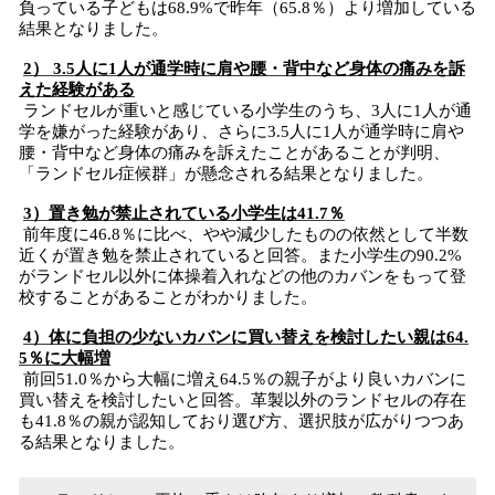
負っている子どもは68.9%で昨年（65.8％）より増加している
結果となりました。
2） 3.5人に1人が通学時に肩や腰・背中など身体の痛みを訴
えた経験がある
ランドセルが重いと感じている小学生のうち、3人に1人が通
学を嫌がった経験があり、さらに3.5人に1人が通学時に肩や
腰・背中など身体の痛みを訴えたことがあることが判明、
「ランドセル症候群」が懸念される結果となりました。
3）置き勉が禁止されている小学生は41.7％
前年度に46.8％に比べ、やや減少したものの依然として半数
近くが置き勉を禁止されていると回答。また小学生の90.2%
がランドセル以外に体操着入れなどの他のカバンをもって登
校することがあることがわかりました。
4）体に負担の少ないカバンに買い替えを検討したい親は64.
5％に大幅増
前回51.0％から大幅に増え64.5％の親子がより良いカバンに
買い替えを検討したいと回答。革製以外のランドセルの存在
も41.8％の親が認知しており選び方、選択肢が広がりつつあ
る結果となりました。