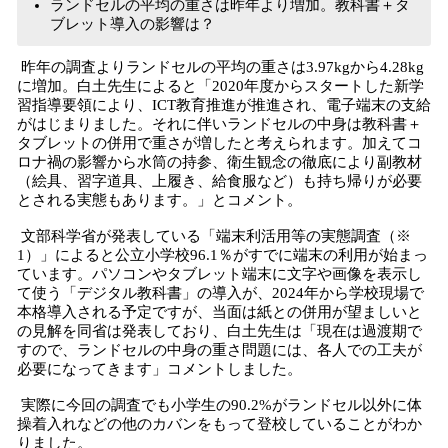
ランドセルの平均の重さは昨年より増加。教科書＋タ
ブレット導入の影響は？
昨年の調査よりランドセルの平均の重さは3.97kgから4.28kg
に増加。白土先生によると「2020年度からスタートした新学
習指導要領により、ICT教育推進が推進され、電子端末の支給
がはじまりました。それに伴いランドセルの中身は教科書＋
タブレットの併用で重さが増したと考えられます。加えてコ
ロナ禍の影響から水筒の持参、衛生観念の徹底により副教材
（絵具、習字道具、上履き、給食服など）も持ち帰りが必要
とされる実態もあります。」とコメント。
文部科学省が発表している「端末利活用等の実態調査（※
1）」によると公立小学校96.1％がすでに端末の利用が始まっ
ています。パソコンやタブレット端末に文字や画像を表示し
て使う「デジタル教科書」の導入が、2024年から学校現場で
本格導入される予定ですが、当面は紙との併用が望ましいと
の見解を同省は発表しており、白土先生は「現在は過渡期で
すので、ランドセルの中身の重さ問題には、各人での工夫が
必要になってきます」コメントしました。
実際に今回の調査でも小学生の90.2%がランドセル以外に体
操着入れなどの他のカバンをもって登校していることがわか
りました。