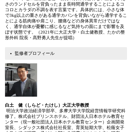
さのランドセルを背負ったまま長時間通学することによるコ
コロとカラダの不調を表す言葉です。具体的には、小さな体
で3kg以上の重さがある通学カバンを背負いながら通学するこ
とによる筋肉痛や肩こり、腰痛などの身体異常だけではな
く、通学自体が憂鬱に感じるなど気持ちの面にまで影響を及
ぼす状態です。（2021年に大正大学・白土健教授、たかの整
形外科 院長・髙野勇人先生が提唱）
監修者プロフィール
白土 健（しらど・たけし）大正大学教授
明治大学政治経済学部卒、多摩大学大学院経営情報学研究科
修了。株式会社プリンスホテル、財団法人日本ホテル教育セ
ンター（現一般社団法人日本ホテル教育センター）企画開発
室長、シダックス株式会社社長室、育英短期大学、松蔭女子