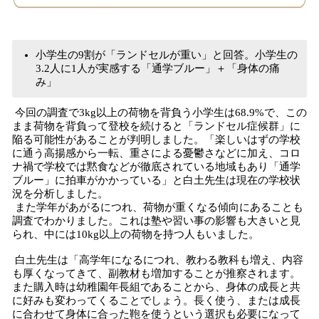
小学生の9割が「ランドセルが重い」と回答。小学生の
3.2人に1人が実感する「通学ブルー」＋「身体の痛
み」
今回の調査で3kg以上の荷物を背負う小学生は68.9%で、この
まま荷物を背負って登校を続けると「ランドセル症候群」に
陥る可能性があることが判明しました。「楽しいはずの学校
に通う高揚感から一転、重さによる憂鬱さなどに加え、コロ
ナ禍で学校では黙食などが徹底されている地域もあり「通学
ブルー」に拍車がかかっている」と白土先生は現在の学校状
況を分析しました。
また学年があがるにつれ、荷物が重くなる傾向にあることも
調査でわかりました。これは塾や習い事の影響も大きいと見
られ、中には10kg以上の荷物を持つ人もいました。
白土先生は「高学年になるにつれ、教わる教科も増え、内容
も厚くなってきて、副教材も増加することが推察されます。
また購入時は幼稚園年長組であることから、身体の成長と共
に好みも変わってくることでしょう。長く使う、または成長
に合わせて身体に合った鞄を使うという選択も必要になって