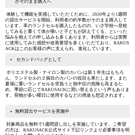
がそのまま購入へ
体験して機能を実感していただくために、2020年より1週間
の貸出サービスを開始。利用者の約半数がそのまま購入して
います。革のランドセルを購入したものの、いざ学校へ登校
してみると重くて体が痛いと子どもが訴えてくる、といった
悩みを抱えての申し込みも多くあります。利用者からは実際
に使用してみた感想や改善要望を多くいただており、RAKUS
ACKはこのお客様の声に支えられ、進化しています。
セカンドバッグとして
ポリエステル製・ナイロン製のカバンは新１年生はもちろ
ん、ランドセルの２個目のカバンの役目も果たします。また
夏場に重いランドセルを背負うと熱中症の危険も高まるた
め、季節に応じてRAKUSACKに買い替えるという声もありま
す。荷物が多い曜日に使用するなどの用途も想定されます。
無料貸出サービスを実施中
対象商品を無料で1週間貸し出しを実施しています。ご希望
の方は、RAKUSACK公式サイト下記リンクより必要事項を明