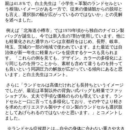
親は41.8％で、白土先生は「小学生＝革製のランドセルとい
う根強いイメージがある一方で、従来の価値観からの脱却と
も言え、選択肢の幅が広がっているのではないか」との見解
を述べました。
例えば「北海道小樽市」では1970年頃から独自のナイロン製
バッグが誕生し、今では新入生の7割が使用しています。他に
も軽量化された通学カバンは京都府をはじめ、長野、岐阜、
埼玉、茨城の一部の地域で使われています。また最近では自
治体が新一年生に軽量カバンを提供するケースも見られま
す。「これらの例を見ても、デザイン、カラーの多様化によ
り同じものを持つことから、素材も含めて違うものを持って
も良いという同調圧力の解放が広がっている傾向にあると思
います」と白土先生はコメント。
さらに「ランドセルは高価だけれども長持ちというイメージ
でしたが、最近は革製以外の背負い式バッグも軽量でファッ
ショナブル、丈夫で手頃な価格のものも増えています。ラン
ドセルと一口に言っても多様化しており、その中でより軽さ
を求めたポリエステル製やナイロン製のランドセルも選択肢
としてあげられるのではないかと思います。」とコメントし
ました。
※ランドセル症候群とは…自分の身体に合わない重さや大き