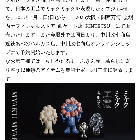
を
て、日本の工芸でミャクミャクを表現したオブジェ4種
読
み
を、2025年4月13日(日)から、「2025大阪・関西万博 会場
込
内オフィシャルストア 西ゲート店 KINTETSU」にて販
み
売いたします。また会場外では同日より、中川政七商店
中
で
近鉄あべのハルカス店、中川政七商店オンラインショッ
す
プにて予約開始いたします。
なお第二弾では、豆皿やだるま、ふきん等、暮らしに寄
り添う12種類のアイテムを展開予定。3月中旬に発表しま
す。