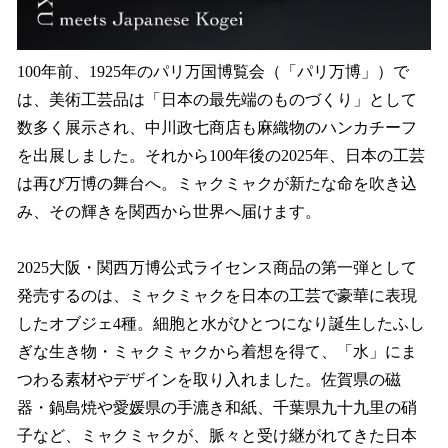
100年前、1925年のパリ万国博覧会（「パリ万博」）で
は、美術工芸品は「日本の最先端のものづくり」として
数多く展示され、中川政七商店も麻織物のハンカチーフ
を出展しました。それから100年後の2025年、日本の工芸
は再び万博の舞台へ。ミャクミャクが新たな命を吹き込
み、その輝きを関西から世界へ届けます。
2025大阪・関西万博公式ライセンス商品の第一弾として
発売するのは、ミャクミャクを日本の工芸で豪華に表現
したオブジェ4種。細胞と水がひとつになり誕生したふし
ぎな生き物・ミャクミャクから着想を得て、「水」にま
つわる素材やデザインを取り入れました。佐賀県の磁
器・鍋島焼や愛媛県の手漉き和紙、千葉県九十九里の硝
子など、ミャクミャクが、脈々と受け継がれてきた日本