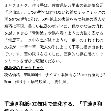
ミャクミャク。作り手は、佐賀県伊万里市の鍋島焼窯元
「虎仙窯」。1つの型では作れない複雑なミャクミャクの
形を9つの型に分け、50年以上の実績をもつ熟練の職人が
精巧に再現。美しい磁器のボディに、穏やかな波の流れ
を感じさせる「青海波」や渦を巻くように力強く広がる
「蛸唐草」、水中を魚が泳ぐような「鱗」のそれぞれの
文様が、一筆一筆、職人の手によって丁寧に描き出され
ています。贅の限りを尽くした、圧倒的な存在感のミャ
クミャクをぜひご堪能ください。
鍋島焼のミャクミャク
税込価格：550,000円、サイズ：本体高さ25cm+台座高さ2.
5cm、作り手：鍋島焼窯元「虎仙窯」
手漉き和紙×3D技術で進化する、「手漉き和