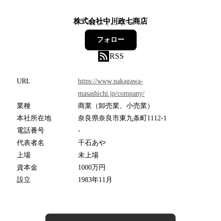
株式会社中川政七商店
41
フォロワー
フォロー
RSS
URL
https://www.nakagawa-
masashichi.jp/company/
業種
商業（卸売業、小売業）
本社所在地
奈良県奈良市東九条町1112-1
電話番号
-
代表者名
千石あや
上場
未上場
資本金
1000万円
設立
1983年11月