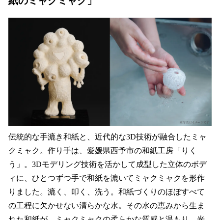
紙のミャクミャク」
伝統的な手漉き和紙と、近代的な3D技術が融合したミャ
クミャク。作り手は、愛媛県西予市の和紙工房「りく
う」。3Dモデリング技術を活かして成型した立体のボデ
ィに、ひとつずつ手で和紙を漉いてミャクミャクを形作
りました。漉く、叩く、洗う。和紙づくりのほぼすべて
の工程に欠かせない清らかな水。その水の恵みから生ま
れた和紙が、ミャクミャクの柔らかな質感と温もり、光