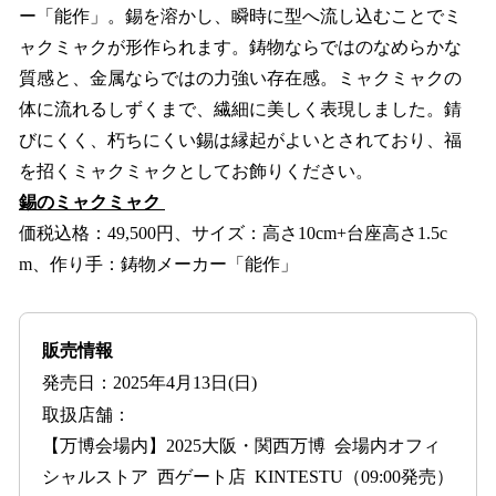
ー「能作」。錫を溶かし、瞬時に型へ流し込むことでミ
ャクミャクが形作られます。鋳物ならではのなめらかな
質感と、金属ならではの力強い存在感。ミャクミャクの
体に流れるしずくまで、繊細に美しく表現しました。錆
びにくく、朽ちにくい錫は縁起がよいとされており、福
を招くミャクミャクとしてお飾りください。
錫のミャクミャク
価税込格：49,500円、サイズ：高さ10cm+台座高さ1.5c
m、作り手：鋳物メーカー「能作」
販売情報
発売日：2025年4月13日(日)
取扱店舗：
【万博会場内】2025大阪・関西万博 会場内オフィ
シャルストア 西ゲート店 KINTESTU（09:00発売）