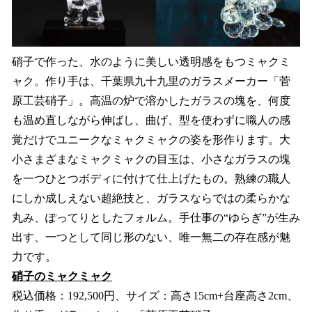
硝子で作った、水のように美しい透明感をもつミャクミ
ャク。作り手は、千葉県九十九里のガラスメーカー「菅
原工芸硝子」。高温の炉で溶かしたガラスの塊を、何度
も温め直しながら伸ばし、曲げ、型を使わずに職人の感
覚だけでユニークなミャクミャクの姿を形作ります。大
小さまざまなミャクミャクの目玉は、小さなガラスの塊
を一つひとつボディに付けて仕上げたもの。熟練の職人
にしか成しえない超絶技と、ガラスならではの柔らかな
丸み、ぽってりとしたフォルム。手仕事の“ゆらぎ”が生み
出す、一つとして同じ形のない、唯一無二の存在感が魅
力です。
硝子のミャクミャク
税込価格：192,500円、サイズ：高さ15cm+台座高さ2cm、