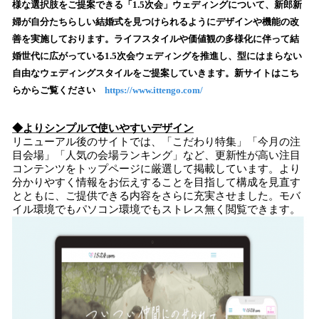
様な選択肢をご提案できる「1.5次会」ウェディングについて、新郎新
み
婦が自分たちらしい結婚式を見つけられるようにデザインや機能の改
込
善を実施しております。ライフスタイルや価値観の多様化に伴って結
み
婚世代に広がっている1.5次会ウェディングを推進し、型にはまらない
中
で
自由なウェディングスタイルをご提案していきます。新サイトはこち
す
らからご覧ください
https://www.ittengo.com/
◆よりシンプルで使いやすいデザイン
リニューアル後のサイトでは、「こだわり特集」「今月の注
目会場」「人気の会場ランキング」など、更新性が高い注目
コンテンツをトップページに厳選して掲載しています。より
分かりやすく情報をお伝えすることを目指して構成を見直す
とともに、ご提供できる内容をさらに充実させました。モバ
イル環境でもパソコン環境でもストレス無く閲覧できます。