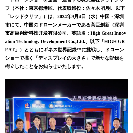
数
フ（本社：東京都港区、代表取締役：佐々木 孔明、以下
を
「レッドクリフ」）は、2024年9月4日（水）中国・深圳
読
み
市にて、中国のドローンメーカーである高巨創新（深圳
込
市高巨创新科技开发有限公司、英語名：High Great Innov
み
ation Technology Development Co.,Ltd.、以下「HIGH GR
中
で
EAT」）とともにギネス世界記録™に挑戦し、ドローン
す
ショーで描く「ディスプレイの大きさ」で新たな記録を
樹立したことをお知らせいたします。