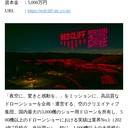
資本金 ：5,000万円
URL ：
https://redcliff-inc.co.jp/
「夜空に、驚きと感動を。」をミッションに、高品質な
ドローンショーを企画・運営する、空のクリエイティブ
集団。国内最大の3,000機のショー用ドローンを所有し、5
00機以上のドローンショーにおける実績は業界No.1（202
4年7月時点、当社調べ）。特に、1,000機以上の大規模な