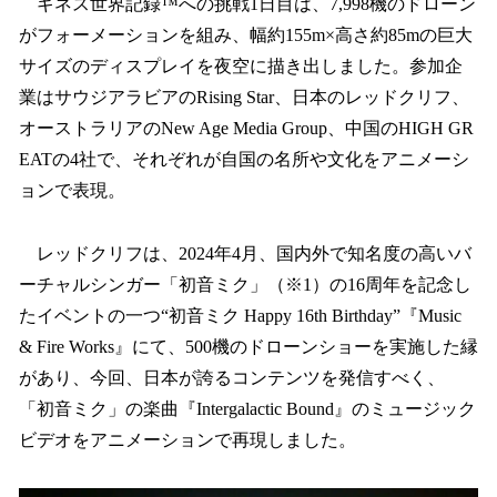
ギネス世界記録™への挑戦1日目は、7,998機のドローン
がフォーメーションを組み、幅約155m×高さ約85mの巨大
サイズのディスプレイを夜空に描き出しました。参加企
業はサウジアラビアのRising Star、日本のレッドクリフ、
オーストラリアのNew Age Media Group、中国のHIGH GR
EATの4社で、それぞれが自国の名所や文化をアニメーシ
ョンで表現。
レッドクリフは、2024年4月、国内外で知名度の高いバ
ーチャルシンガー「初音ミク」（※1）の16周年を記念し
たイベントの一つ“初音ミク Happy 16th Birthday”『Music
& Fire Works』にて、500機のドローンショーを実施した縁
があり、今回、日本が誇るコンテンツを発信すべく、
「初音ミク」の楽曲『Intergalactic Bound』のミュージック
ビデオをアニメーションで再現しました。