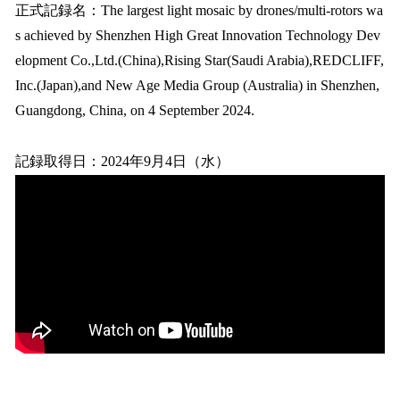
正式記録名：The largest light mosaic by drones/multi-rotors wa
s achieved by Shenzhen High Great Innovation Technology Dev
elopment Co.,Ltd.(China),Rising Star(Saudi Arabia),REDCLIFF,
Inc.(Japan),and New Age Media Group (Australia) in Shenzhen,
Guangdong, China, on 4 September 2024.
記録取得日：2024年9月4日（水）