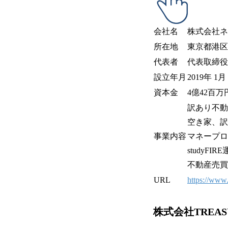
会社名
株式会社ネ
所在地
東京都港区
代表者
代表取締役
設立年月
2019年 1月
資本金
4億42百
訳あり不動
空き家、訳
事業内容
マネープロ
studyFIR
不動産売買
URL
https://www.
株式会社TREA