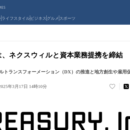
ES
ン
ライフスタイル
ビジネス
グルメ
スポーツ
RYは、ネクスウィルと資本業務提携を締結
ルトランスフォーメーション（DX）の推進と地方創生や雇用
2025年3月17日 14時10分
い
い
ね
！
数
を
読