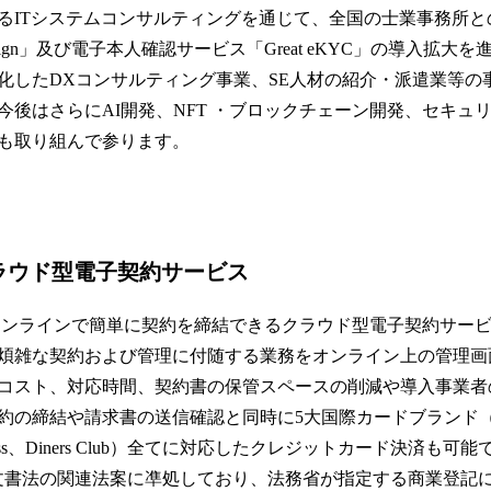
るITシステムコンサルティングを通じて、全国の士業事務所と
 Sign」及び電子本人確認サービス「Great eKYC」の導入拡大を
化したDXコンサルティング事業、SE人材の紹介・派遣業等の
今後はさらにAI開発、NFT ・ブロックチェーン開発、セキュ
も取り組んで参ります。
）
n：クラウド型電子契約サービス
n」は、オンラインで簡単に契約を締結できるクラウド型電子契約サ
煩雑な契約および管理に付随する業務をオンライン上の管理画
コスト、対応時間、契約書の保管スペースの削減や導入事業者
の締結や請求書の送信確認と同時に5大国際カードブランド（Visa、M
Express、Diners Club）全てに対応したクレジットカード決済
文書法の関連法案に凖処しており、法務省が指定する商業登記