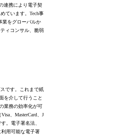
の連携により電子契
進めています。Tech事
事業をグローバルか
リティコンサル、脆弱
ービスです。これまで紙
面を介して行うこと
の業務の効率化が可
asterCard、J
も可能です。電子署名法、
に利用可能な電子署