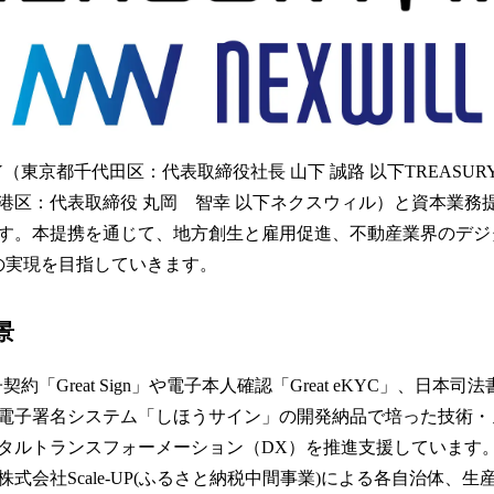
み
込
み
中
で
す
RY（東京都千代田区：代表取締役社長 山下 誠路 以下TREASU
港区：代表取締役 丸岡 智幸 以下ネクスウィル）と資本業務
す。本提携を通じて、地方創生と雇用促進、不動産業界のデジ
の実現を目指していきます。
景
子契約「Great Sign」や電子本人確認「Great eKYC」、日本
電子署名システム「しほうサイン」の開発納品で培った技術・
タルトランスフォーメーション（DX）を推進支援しています
式会社Scale-UP(ふるさと納税中間事業)による各自治体、