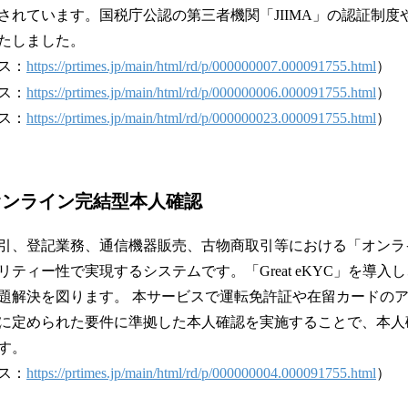
されています。国税庁公認の第三者機関「JIIMA」の認証制度
たしました。
ス：
https://prtimes.jp/main/html/rd/p/000000007.000091755.html
）
ス：
https://prtimes.jp/main/html/rd/p/000000006.000091755.html
）
ス：
https://prtimes.jp/main/html/rd/p/000000023.000091755.html
）
C：オンライン完結型本人確認
引、登記業務、通信機器販売、古物商取引等における「オンラ
ティー性で実現するシステムです。「Great eKYC」を導⼊
題解決を図ります。 本サービスで運転免許証や在留カードの
に定められた要件に準拠した本⼈確認を実施することで、本⼈
す。
ス：
https://prtimes.jp/main/html/rd/p/000000004.000091755.html
）