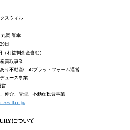
クスウィル
 丸岡 智幸
 29日
万円（利益剰余金含む）
産買取事業
あり不動産CtoCプラットフォーム運営
デュース事業
E運営
、仲介、管理、不動産投資事業
nexwill.co.jp/
SURYについて