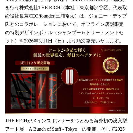
を
を行う株式会社THE RICH（本社：東京都渋谷区、代表取
読
み
締役社長兼CEO/founder 三浦裕太）は、ジョニー・デップ
込
氏とのコラボレーションにおいて、オフライン店舗限定
み
の特別デザインボトル（シャンプー＆トリートメントセ
中
で
ット）を2026年3月1日（日）より順次発売いたします。
す
THE RICHがメインスポンサーをつとめる海外初の没入型
アート展「A Bunch of Stuff - Tokyo」の開催、そして2025