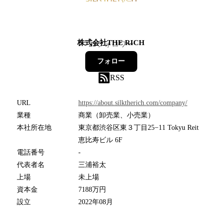
株式会社THE RICH
23
フォロワー
フォロー
RSS
URL
https://about.silktherich.com/company/
業種
商業（卸売業、小売業）
本社所在地
東京都渋谷区東３丁目25−11 Tokyu Reit
恵比寿ビル 6F
電話番号
-
代表者名
三浦裕太
上場
未上場
資本金
7188万円
設立
2022年08月