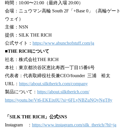
時間：10:00〜21:00（最終入場 20:00）
会場：ニュウマン高輪 South 2F「+Base 0」（高輪ゲート
ウェイ）
主催：NSN
提供：SILK THE RICH
公式サイト：
https://www.abunchofstuff.com/ja
■THE RICHについて
社名：株式会社THE RICH
本社：東京都渋谷区恵比寿西一丁目15番6号
代表者：代表取締役社長兼CEO/founder 三浦 裕太
URL：
https://about.silktherich.com/company
製品について：
https://about.silktherich.com/
https://youtu.be/Vt6-EKEix0U?si=6FLyNBZuNQyNgT8y
「SILK THE RICH」公式SNS
Instagram ：
https://www.instagram.com/silk_therich/?hl=ja