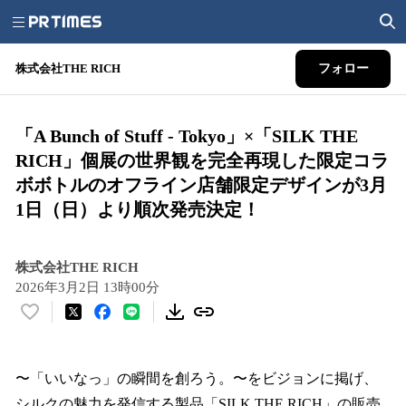
株式会社THE RICH
フォロー
「A Bunch of Stuff - Tokyo」×「SILK THE
RICH」個展の世界観を完全再現した限定コラ
ボボトルのオフライン店舗限定デザインが3月
1日（日）より順次発売決定！
株式会社THE RICH
2026年3月2日 13時00分
い
い
ね
！
〜「いいなっ」の瞬間を創ろう。〜をビジョンに掲げ、
数
シルクの魅力を発信する製品「SILK THE RICH」の販売