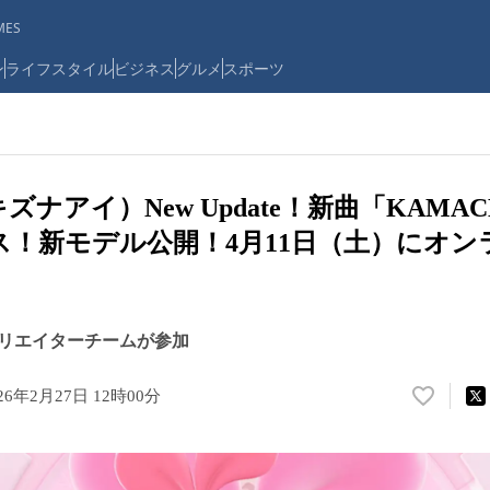
ES
ン
ライフスタイル
ビジネス
グルメ
スポーツ
I（キズナアイ）New Update！新曲「KAMAC
リース！新モデル公開！4月11日（土）にオ
リエイターチームが参加
26年2月27日 12時00分
い
い
ね
！