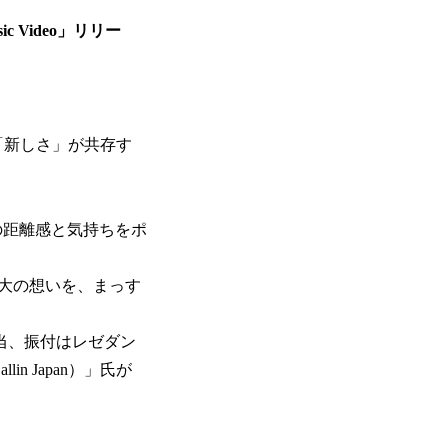
c Video」リリー
「新しさ」が共存す
いま”の距離感と気持ちをポ
大の想いを、まっす
が担当、振付はレゼダン
 Japan）」氏が