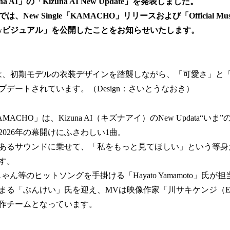
 AI」の「Kizuna AI New Update」を発表しました。
New Single「KAMACHO」リリースおよび「Official Musi
Newビジュアル」を公開したことをお知らせいたします。
アルは、初期モデルの衣装デザインを踏襲しながら、「可愛さ」と
デートされています。（Design：さいとうなおき）
MACHO」は、Kizuna AI（キズナアイ）のNew Updata“
026年の幕開けにふさわしい1曲。
あるサウンドに乗せて、「私をもっと見てほしい」という等身
す。
イじゃん等のヒットソングを手掛ける「Hayato Yamamoto」氏
る「ぶんけい」氏を迎え、MVは映像作家「川サキケンジ（Eallin
作チームとなっています。