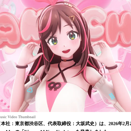
数
を
読
み
込
み
中
で
す
ic Video Thumbnail
式会社（本社：東京都渋谷区、代表取締役：大坂武史）は、2026年2