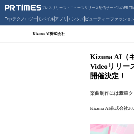
プレスリリース・ニュースリリース配信サービスのPR TIM
Top
テクノロジー
モバイル
アプリ
エンタメ
ビューティー
ファッショ
Kizuna AI株式会社
Kizuna A
Videoリ
開催決定！
楽曲制作には豪華ク
Kizuna AI株式会社
20