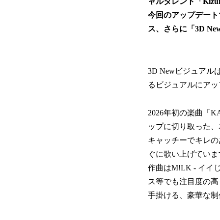
ャルタレント「Kizuna
今回のアップデートでは、
ス、さらに「3D 
3D Newビジュ
るビジュアルにアップ
2026年初の楽曲「KA
ップに切り取った、2
キャッチーでキレの
ぐに歌い上げていま
作曲はM!LK - イ
ス等でも注目度の高ま
手掛ける、豪華な制