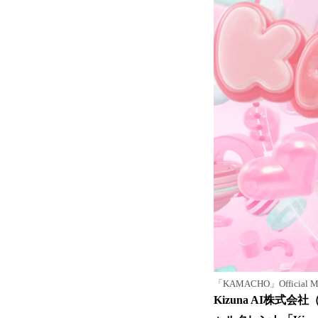
「KAMACHO」Official Mus
Kizuna AI株