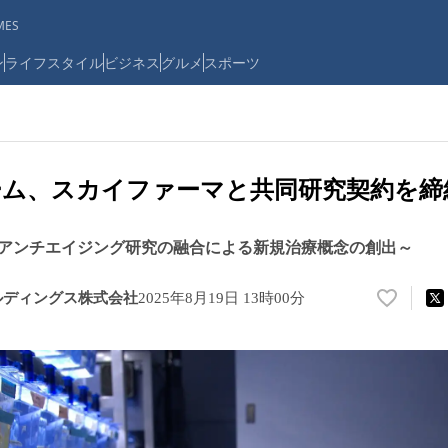
ES
ン
ライフスタイル
ビジネス
グルメ
スポーツ
ーム、スカイファーマと共同研究契約を締
アンチエイジング研究の融合による新規治療概念の創出～
ルディングス株式会社
2025年8月19日 13時00分
い
い
ね
！
数
を
読