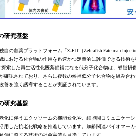
の研究基盤
プラットフォーム「Z-FIT（Zebrafish Fate map Injection
織における化合物の作用を迅速かつ定量的に評価できる技術を
用いて探索した再生活性化医薬候補になる低分子化合物は、脊髄損
が確認されており、さらに複数の候補低分子化合物を組み合わ
改善を強く誘導することが実証されています。
の研究基盤
老化に伴うエクソソームの機能変化や、細胞間コミュニケーシ
活用した抗老化戦略を推進しています。加齢関連バイオマーカ
延伸に資する技術の社会実装を目指しています。