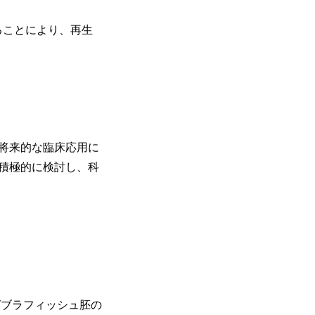
ることにより、再生
、将来的な臨床応用に
積極的に検討し、科
logy：ゼブラフィッシュ胚の