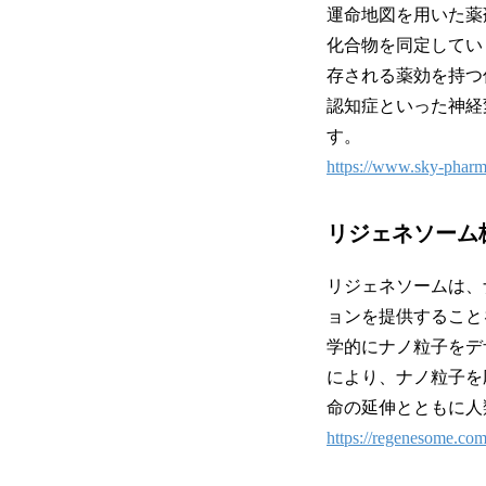
運命地図を用いた薬
化合物を同定してい
存される薬効を持つ
認知症といった神経
す。
https://www.sky-pharm
リジェネソーム
リジェネソームは、
ョンを提供すること
学的にナノ粒子をデ
により、ナノ粒子を
命の延伸とともに人
https://regenesome.com