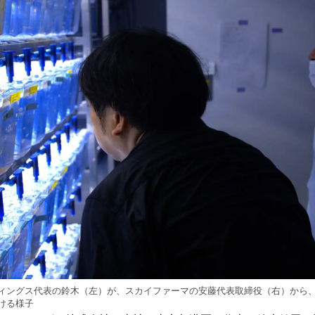
み
込
み
中
で
す
ィングス代表の鈴木（左）が、スカイファーマの安藤代表取締役（右）から
ける様子