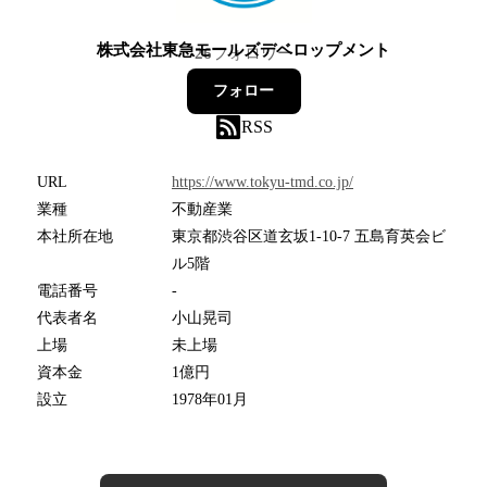
株式会社東急モールズデベロップメント
26
フォロワー
フォロー
RSS
URL
https://www.tokyu-tmd.co.jp/
業種
不動産業
本社所在地
東京都渋谷区道玄坂1-10-7 五島育英会ビ
ル5階
電話番号
-
代表者名
小山晃司
上場
未上場
資本金
1億円
設立
1978年01月