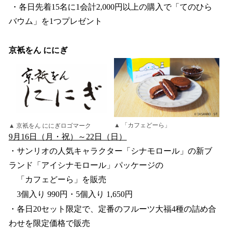
・各日先着15名に1会計2,000円以上の購入で「てのひら
バウム」を1つプレゼント
京衹をん ににぎ
▲ 「カフェどーら」
▲ 京衹をん ににぎロゴマーク
9月16日（月・祝）～22日（日）
・サンリオの人気キャラクター「シナモロール」の新ブ
ランド「アイシナモロール」パッケージの
「カフェどーら」を販売
3個入り 990円・5個入り 1,650円
・各日20セット限定で、定番のフルーツ大福4種の詰め合
わせを限定価格で販売