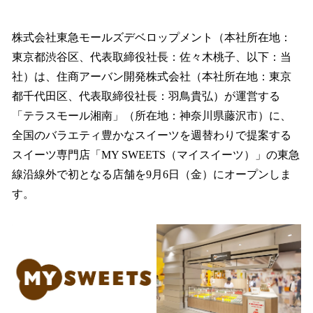
ね
！
数
株式会社東急モールズデベロップメント（本社所在地：
を
東京都渋谷区、代表取締役社長：佐々木桃子、以下：当
読
み
社）は、住商アーバン開発株式会社（本社所在地：東京
込
都千代田区、代表取締役社長：羽鳥貴弘）が運営する
み
「テラスモール湘南」（所在地：神奈川県藤沢市）に、
中
で
全国のバラエティ豊かなスイーツを週替わりで提案する
す
スイーツ専門店「MY SWEETS（マイスイーツ）」の東急
線沿線外で初となる店舗を9月6日（金）にオープンしま
す。