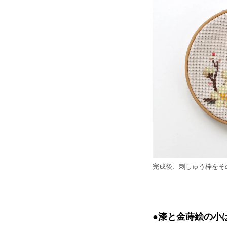
完成後、刺しゅう枠をそ
●漆と金蒔絵の小ば