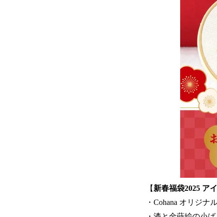
【
新春福袋2025 ア
・Cohana オリジ
・漆と金蒔絵の小ばさ