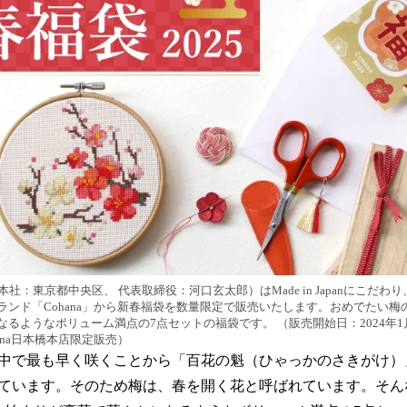
読
み
込
み
中
で
す
（本社：東京都中央区、 代表取締役：河口玄太郎）はMade in Japanにこだ
ランド「Cohana」から新春福袋を数量限定で販売いたします。おめでたい梅
るようなボリューム満点の7点セットの福袋です。 （販売開始日：2024年1月6日
ana日本橋本店限定販売）
中で最も早く咲くことから「百花の魁（ひゃっかのさきがけ）
ています。そのため梅は、春を開く花と呼ばれています。そん