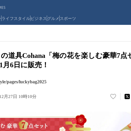
ES
ン
ライフスタイル
ビジネス
グルメ
スポーツ
の道具Cohana「梅の花を楽しむ豪華7
年1月6日に販売！
tyle/pages/luckybag2025
12月27日 10時10分
い
い
ね
！
数
を