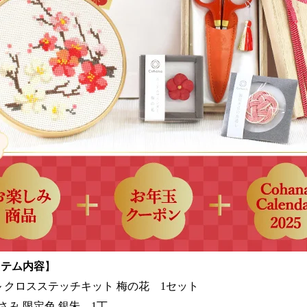
イテム内容
】
ナル クロスステッチキット 梅の花 1セット
み 限定色 銀朱 1丁