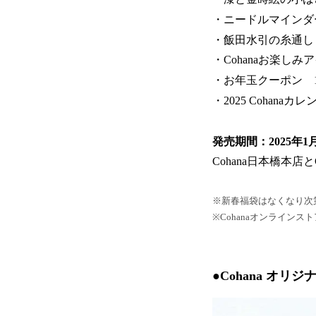
・ニードルマインダ
・飯田水引の糸通し
・Cohanaお楽しみ
・お年玉クーポン 
・2025 Cohanaカ
発売期間：2025年1月6
Cohana日本橋本店
※新春福袋はなくなり次
※Cohanaオンラインス
●Cohana オリ