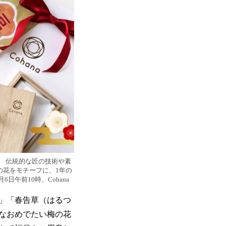
わり、 伝統的な匠の技術や素
の花をモチーフに、1年の
午前10時、Cohana
」「春告草（はるつ
なおめでたい梅の花