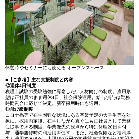
休憩時やセミナーにも使える オープンスペース
■【ご参考】主な支援制度と内容
◎週休4日制度
税理士試験の受験勉強に専念したい人材向けの制度。雇用形
態は正社員のまま週休4日、社会保険適用。給与/賞与は勤務
時間割合に応じて決定。新卒採用時にも適用。
◎飛び級制度
コロナ禍等で在学困難な状況にある卒業予定の大学生等を対
象に、採用内定後、在学しながら直ぐにも正社員として業務
に従事できる制度。学業優先の観点から特別休暇20日を付
与、通学履修時の利活用を促す。また、社会保険など福利厚
生も適用するほか、上限100万円の学費貸与制度を設け希望者