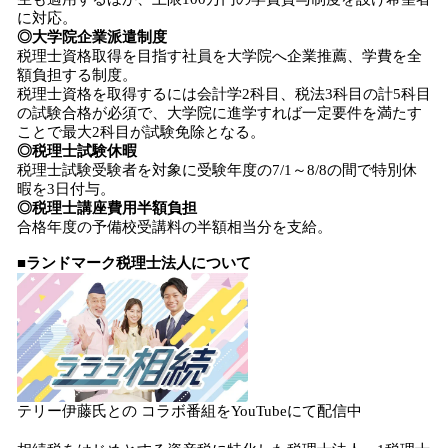
に対応。
◎大学院企業派遣制度
税理士資格取得を目指す社員を大学院へ企業推薦、学費を全
額負担する制度。
税理士資格を取得するには会計学2科目、税法3科目の計5科目
の試験合格が必須で、大学院に進学すれば一定要件を満たす
ことで最大2科目が試験免除となる。
◎税理士試験休暇
税理士試験受験者を対象に受験年度の7/1～8/8の間で特別休
暇を3日付与。
◎税理士講座費用半額負担
合格年度の予備校受講料の半額相当分を支給。
■ランドマーク税理士法人について
テリー伊藤氏との コラボ番組をYouTubeにて配信中