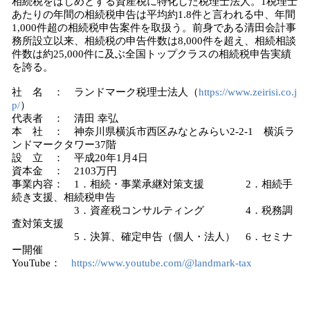
相続税をはじめとする資産税に特化した税理士法人。1税理士
あたりの年間の相続税申告は平均約1.8件と言われる中、年間
1,000件超の相続税申告案件を取扱う。前身である清田会計事
務所設立以来、相続税の申告件数は8,000件を超え、相続相談
件数は約25,000件に及ぶ全国トップクラスの相続税申告実績
を誇る。
社 名 ： ランドマーク税理士法人（
https://www.zeirisi.co.j
p/
）
代表者 ： 清田 幸弘
本 社 ： 神奈川県横浜市西区みなとみらい2-2-1 横浜ラ
ンドマークタワー37階
設 立 ： 平成20年1月4日
資本金 ： 2103万円
事業内容： 1．相続・事業承継対策支援 2．相続手
続き支援、相続税申告
3．資産税コンサルティング 4．税務調
査対策支援
5．決算、確定申告（個人・法人） 6．セミナ
ー開催
YouTube：
https://www.youtube.com/@landmark-tax