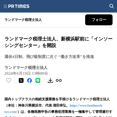
ランドマーク税理士法人
フォロー
ランドマーク税理士法人、新横浜駅前に「インソー
シングセンター」を開設
週休4日制、飛び級制度に次ぐ “働き方改革”を推進
ランドマーク税理士法人
2024年6月19日 13時00分
い
い
ね
！
国内トップクラスの相続支援業務を手掛けるランドマーク税理士法人
数
（本社：神奈川県横浜市、代表 清田幸弘、
https://www.landmark-
を
tax.com/
）は、各種税務申告の事務処理業務を一極集中して管理遂行す
読