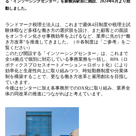
る「インソーシングセンター」を新横浜駅前に開設、2024年6月より始
み
動しました。
込
み
中
ランドマーク税理士法人は、これまで週休4日制度や税理士試
で
験休暇など多様な働き方の選択肢を設け、また顧客との面談
をオンライン化させ事務効率を上げるなど、業界に先がけ“働
す
き方改革”を推進してきました。（※各制度は「ご参考」をご
覧ください）
このたび開設する「インソーシングセンター」は、これまで
全14拠点で個別に対応している事務業務を一括し、RPA（ロ
ボティクスプロセスオートメーション＝ロボット化）により
効率化と生産性向上に取り組みつつ、時短勤務制度や分業体
制を構築することで、更なる働き方改革と雇用創出を目指し
ていきます。
今後はセンターに加え各事務所でのDX化に取り組み、業界全
体の同改革の推進につながればと考えています。