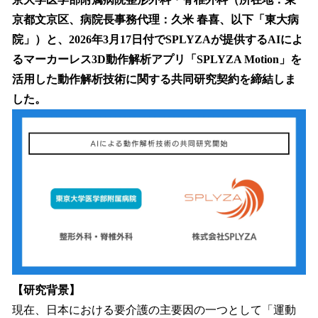
込
京都文京区、病院長事務代理：久米 春喜、以下「東大病
み
院」）と、2026年3月17日付でSPLYZAが提供するAIによ
中
で
るマーカーレス3D動作解析アプリ「SPLYZA Motion」を
す
活用した動作解析技術に関する共同研究契約を締結しま
した。
【研究背景】
現在、日本における要介護の主要因の一つとして「運動