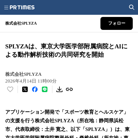
株式会社SPLYZA
フォロー
SPLYZAは、東京大学医学部附属病院とAIに
よる動作解析技術の共同研究を開始
株式会社SPLYZA
2026年4月14日 11時00分
い
い
ね
！
アプリケーション開発で「スポーツ教育とヘルスケア」
数
の支援を行う株式会社SPLYZA（所在地：静岡県浜松
を
市、代表取締役：土井 寛之、以下「SPLYZA」）は、東
読
み
京大学医学部附属病院整形外科・脊椎外科（所在地：東