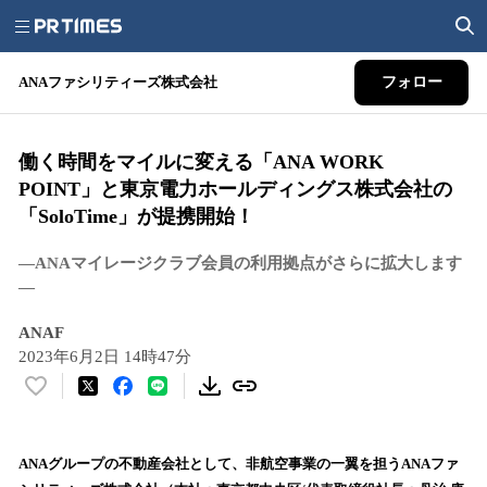
ANAファシリティーズ株式会社
フォロー
働く時間をマイルに変える「ANA WORK
POINT」と東京電力ホールディングス株式会社の
「SoloTime」が提携開始！
―ANAマイレージクラブ会員の利用拠点がさらに拡大します
―
ANAF
2023年6月2日 14時47分
い
い
ね
！
ANAグループの不動産会社として、非航空事業の一翼を担うANAファ