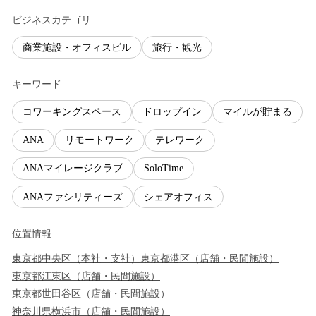
ビジネスカテゴリ
商業施設・オフィスビル
旅行・観光
キーワード
コワーキングスペース
ドロップイン
マイルが貯まる
ANA
リモートワーク
テレワーク
ANAマイレージクラブ
SoloTime
ANAファシリティーズ
シェアオフィス
位置情報
東京都
中央区
（
本社・支社
）
東京都
港区
（
店舗・民間施設
）
東京都
江東区
（
店舗・民間施設
）
東京都
世田谷区
（
店舗・民間施設
）
神奈川県
横浜市
（
店舗・民間施設
）