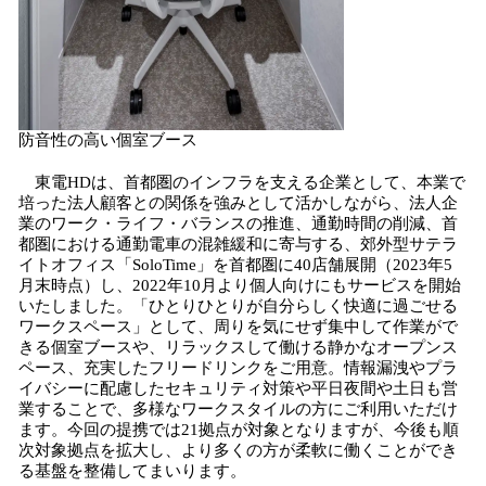
防音性の高い個室ブース
東電HDは、首都圏のインフラを支える企業として、本業で
培った法人顧客との関係を強みとして活かしながら、法人企
業のワーク・ライフ・バランスの推進、通勤時間の削減、首
都圏における通勤電車の混雑緩和に寄与する、郊外型サテラ
イトオフィス「SoloTime」を首都圏に40店舗展開（2023年5
月末時点）し、2022年10月より個人向けにもサービスを開始
いたしました。「ひとりひとりが自分らしく快適に過ごせる
ワークスペース」として、周りを気にせず集中して作業がで
きる個室ブースや、リラックスして働ける静かなオープンス
ペース、充実したフリードリンクをご用意。情報漏洩やプラ
イバシーに配慮したセキュリティ対策や平日夜間や土日も営
業することで、多様なワークスタイルの方にご利用いただけ
ます。今回の提携では21拠点が対象となりますが、今後も順
次対象拠点を拡大し、より多くの方が柔軟に働くことができ
る基盤を整備してまいります。