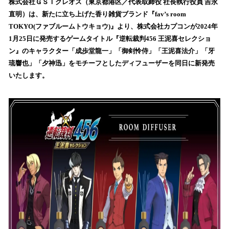
！
株式会社ＧＳＩクレオス（東京都港区／代表取締役 社長執行役員 吉永
数
直明）は、新たに立ち上げた香り雑貨ブランド『fav’s room
を
TOKYO(ファブルームトウキョウ)』より、株式会社カプコンが2024年
読
1月25日に発売するゲームタイトル『逆転裁判456 王泥喜セレクショ
み
ン』のキャラクター「成歩堂龍一」「御剣怜侍」「王泥喜法介」「牙
込
琉響也」「夕神迅」をモチーフとしたディフューザーを同日に新発売
み
いたします。
中
で
す