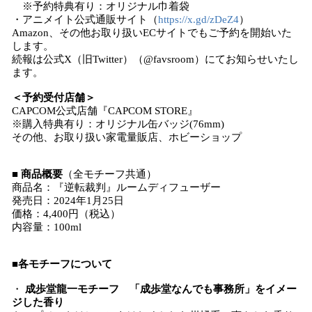
※予約特典有り：オリジナル巾着袋
・アニメイト公式通販サイト（
https://x.gd/zDeZ4
）
Amazon、その他お取り扱いECサイトでもご予約を開始いた
します。
続報は公式X（旧Twitter）（@favsroom）にてお知らせいたし
ます。
＜予約受付店舗＞
CAPCOM公式店舗『CAPCOM STORE』
※購入特典有り：オリジナル缶バッジ(76mm)
その他、お取り扱い家電量販店、ホビーショップ
■
商品概要
（全モチーフ共通）
商品名：『逆転裁判』ルームディフューザー
発売日：2024年1月25日
価格：4,400円（税込）
内容量：100ml
■
各モチーフについて
・
成歩堂龍一モチーフ 「成歩堂なんでも事務所」をイメー
ジした香り