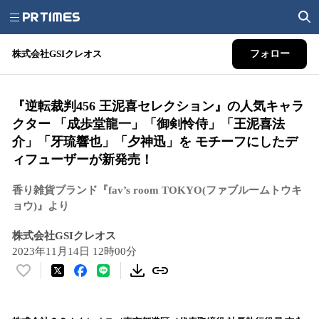
株式会社GSIクレオス
フォロー
『逆転裁判456 王泥喜セレクション』の人気キャラ
クター 「成歩堂龍一」「御剣怜侍」「王泥喜法
介」「牙琉響也」「夕神迅」を モチーフにしたデ
ィフューザーが新発売！
香り雑貨ブランド『fav’s room TOKYO(ファブルームトウキ
ョウ)』より
株式会社GSIクレオス
2023年11月14日 12時00分
い
い
ね