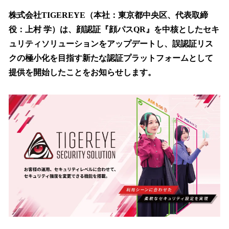
読
み
株式会社TIGEREYE（本社：東京都中央区、代表取締
込
役：上村 学）は、顔認証『顔パスQR』を中核としたセキ
み
ュリティソリューションをアップデートし、誤認証リス
中
で
クの極小化を目指す新たな認証プラットフォームとして
す
提供を開始したことをお知らせします。