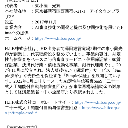
【株式会社H.I.F.】
代表者 ：東小薗 光輝
本社所在地 ：東京都新宿区西新宿6-21-1 アイタウンプラ
ザ2F
設立 ：2017年11月
事業内容 ：AI審査技術の開発と提供及び同技術を用いたF
intechの提供
ホームページ：
https://www.hifcorp.co.jp/
H.I.F.株式会社は、HIS出身者で澤田経営道場2期生の東小薗光
輝が創業し、代表取締役を務めています。事業内容は、AI定
性与信審査をベースに与信審査サービス・信用保証業・家賃
保証業、決済代行業・債権流動化事業、銀行代理業です。201
7年11月に設立され、法人版後払い（保証付）サービス「Fim
ple決済」や売掛金を保証する「Fimple保証」を展開していま
す。2022年1月にリリースしたAI定性与信審査SaaS「二十一
式人工知能付自動与信審査回路」が事業再構築補助金の対象
として経済産業省・中小企業庁より採択されました。
H.I.F.株式会社コーポレートサイト：
https://www.hifcorp.co.jp/
二十一式人工知能付自動与信審査回路：
https://www.hifcorp.c
o.jp/fimple-credit/
【株式会社京南】