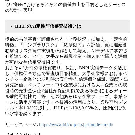
(2) 将来におけるそれぞれの価値向上を目的としたサービス
の設計・実現
H.I.F.のAI定性与信審査技術とは
従前の与信審査で評価される「財務状況」に加え、「定性的
特徴」「コンプラリスク」「経済動向」を評価、更に遅延含
む取引リスク発生実績を正解として与え、AIモデルに学習さ
せ推論することで、大手から新興企業・個人まで幅広く評価
が可能な与信審査技術です。
およそ4.3万件の債権買取り、保証、BNPL実績データを活用
し、債権保全観点で審査項目を精査、大手企業様におけるベ
ンチャー企業との取引時の安全性/与信評価と保証、融資・出
資先評価、ベンチャー・中小企業様における大手企業との取
引時の売掛金保証 (当社が保証可能である場合)によるディー
ル成約可能性向上等、その他あらゆる企業フェーズ、事業シ
ーンに活用が可能です。本技術の活用により、業界平均デフ
ォルト率1.08%に対し、H.I.F.は1/10の0.05%と、圧倒的に低
い水準を誇ります。
サービスページ:
https://www.hifcorp.co.jp/fimple-credit/