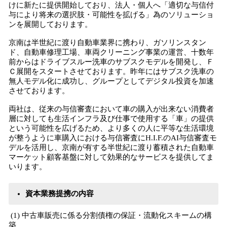
けに新たに提供開始しており、法人・個人へ「適切な与信付
与により将来の選択肢・可能性を拡げる」為のソリューショ
ンを展開しております。
京南は半世紀に渡り自動車業界に携わり、ガソリンスタン
ド、自動車修理工場、車両クリーニング事業の運営、十数年
前からはドライブスルー洗車のサブスクモデルを開発し、Ｆ
Ｃ展開をスタートさせております。昨年にはサブスク洗車の
無人モデル化に成功し、グループとしてデジタル投資を加速
させております。
両社は、従来の与信審査において車の購入が出来ない消費者
層に対しても生活インフラ及び仕事で使用する「車」の提供
という可能性を広げるため、より多くの人に平等な生活環境
が整うように車購入における与信審査にH.I.F.のAI与信審査モ
デルを活用し、京南が有する半世紀に渡り蓄積された自動車
マーケット顧客基盤に対して効果的なサービスを提供してま
いります。
資本業務提携の内容
(1) 中古車販売に係る分割債権の保証・流動化スキームの構
築