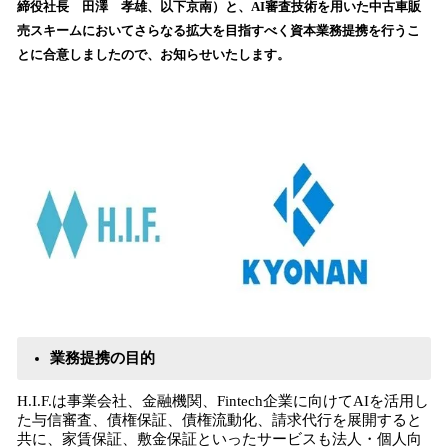
締役社長 田澤 孝雄、以下京南）と、AI審査技術を用いた中古車販
み
売スキームにおいてさらなる拡大を目指すべく資本業務提携を行うこ
込
とに合意しましたので、お知らせいたします。
み
中
で
す
業務提携の目的
H.I.F.は事業会社、金融機関、Fintech企業に向けてAIを活用し
た与信審査、債権保証、債権流動化、請求代行を展開すると
共に、家賃保証、敷金保証といったサービスも法人・個人向