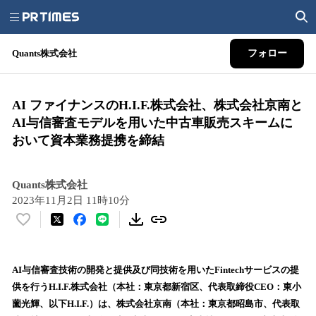
Quants株式会社
フォロー
AI ファイナンスのH.I.F.株式会社、株式会社京南と
AI与信審査モデルを用いた中古車販売スキームに
おいて資本業務提携を締結
Quants株式会社
2023年11月2日 11時10分
い
い
ね
！
AI与信審査技術の開発と提供及び同技術を用いたFintechサービスの提
数
供を行うH.I.F.株式会社（本社：東京都新宿区、代表取締役CEO：東小
を
薗光輝、以下H.I.F.）は、株式会社京南（本社：東京都昭島市、代表取
読