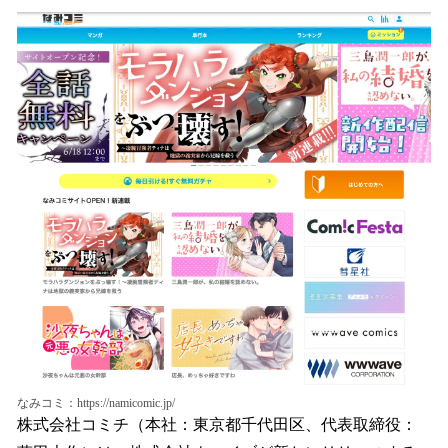
ね
！
数
を
読
み
込
み
中
で
す
なみコミ：https://namicomic.jp/
株式会社コミチ（本社：東京都千代田区、代表取締役：