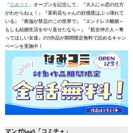
「
なみコミ
」オープンを記念して、『大人にゃ恋の仕方
がわからねぇ！』『茉莉花ちゃんの好感度はぶっ壊れて
いる』『夜伽が禁忌のこの世界で』『エンドレス離婚～
もしも結婚生活をやり直せたなら～』『処女仲介人～奪
ってほしい女達』の5作品が期間限定無料で読めるキャン
ペーンを実施中！
マンガSaaS「コミチ＋」