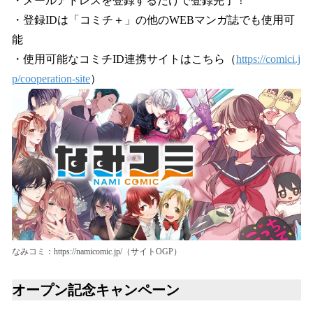
・メールアドレスを登録するだけで登録完了！
・登録IDは「コミチ＋」の他のWEBマンガ誌でも使用可
能
・使用可能なコミチID連携サイトはこちら（
https://comici.j
p/cooperation-site
）
なみコミ：https://namicomic.jp/（サイトOGP）
オープン記念キャンペーン