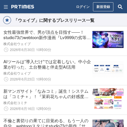
ログイン
新規登録
「ウェイブ」に関するプレスリリース一覧
女性最強世界で、男が頂点を目指す――！
studio73のwebtoon新作漫画『Lv9999の劣等生
～回帰した俺は女性最強世界を無双する～』
株式会社ウェイブ
情報解禁！
2026年6月30日 10時00分
AIツールは”導入だけ”では定着しない。中小企
業が行った、土台整備と伴走型AI活用
株式会社ウェイブ
2026年6月23日 10時00分
新マンガサイト「なみコミ」誕生！システム
は「コミチ＋」！『茉莉花ちゃんの好感度は
ぶっ壊れている』『大人にゃ恋の仕方がわか
株式会社コミチ
らねぇ！』など人気作を掲載
2026年6月16日 12時00分
不倫と裏切りの果てに目覚める、もう一人の
自分。webtoonスタジオstudio73の新作『サレ