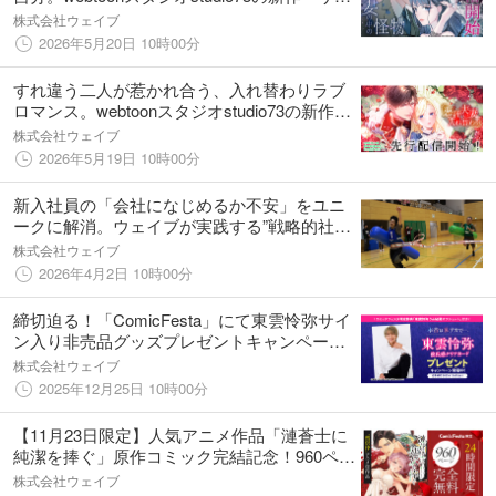
妻の中の怪物』配信開始！
株式会社ウェイブ
2026年5月20日 10時00分
すれ違う二人が惹かれ合う、入れ替わりラブ
ロマンス。webtoonスタジオstudio73の新作
『悪評夫妻の入れ替わり』配信開始！
株式会社ウェイブ
2026年5月19日 10時00分
新入社員の「会社になじめるか不安」をユニ
ークに解消。ウェイブが実践する”戦略的社内
交流”
株式会社ウェイブ
2026年4月2日 10時00分
締切迫る！「ComicFesta」にて東雲怜弥サイ
ン入り非売品グッズプレゼントキャンペーン
開催中！
株式会社ウェイブ
2025年12月25日 10時00分
【11月23日限定】人気アニメ作品「漣蒼士に
純潔を捧ぐ」原作コミック完結記念！960ペー
ジ完全無料公開＆最終巻販売中！
株式会社ウェイブ