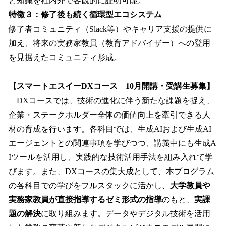
と知識を社内外で客観的に証明可能。
特徴３：修了後も続く循環型エコシステム
修了者コミュニティ（Slack等）やキャリア支援の提供に
加え、将来の実務家教員（教育アドバイザー）への登用
を見据えたコミュニティ形成。
【スマートエスイーDXコース 10月開講・受講生募集】
DXコースでは、技術の進化に伴う新たな課題を捉え、
企業・ステークホルダー全体の価値向上を牽引できる人
材の育成を行います。各科目では、生成AIおよび生成AI
エージェントとの関連事項を学びつつ、講義中にも生成A
Iツールを活用し、実践的な技術活用手法を組み入れて学
びます。また、DXコースの集大成として、本プログラム
の各科目での学びをフルスタックに活かし、
大学教員や
実務家教員が直接指導するゼミ形式の指導
のもと、
実課
題の解決
に取り組みます。データやデジタル技術を活用