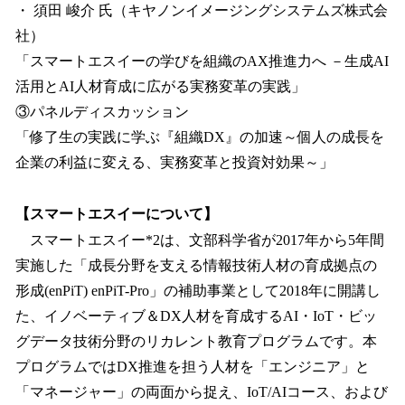
・ 須田 峻介 氏（キヤノンイメージングシステムズ株式会
社）
「スマートエスイーの学びを組織のAX推進力へ －生成AI
活用とAI人材育成に広がる実務変革の実践」
③パネルディスカッション
「修了生の実践に学ぶ『組織DX』の加速～個人の成長を
企業の利益に変える、実務変革と投資対効果～」
【スマートエスイーについて】
スマートエスイー*2は、文部科学省が2017年から5年間
実施した「成長分野を支える情報技術人材の育成拠点の
形成(enPiT) enPiT-Pro」の補助事業として2018年に開講し
た、イノベーティブ＆DX人材を育成するAI・IoT・ビッ
グデータ技術分野のリカレント教育プログラムです。本
プログラムではDX推進を担う人材を「エンジニア」と
「マネージャー」の両面から捉え、IoT/AIコース、および