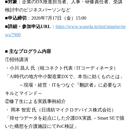
■対象
：企業のDX推進担当者、人事・研修責任者、受講
検討中のビジネスパーソンなど
■申込締切
：2026年7月17日（金）15:00
■詳細・参加申込URL
：
https://www.waseda.jp/inst/smartse/ne
ws/7990
■ 主なプログラム内容
①招待講演
・小川 昌人 氏（暁コネクト代表 / ITコーディネータ）
「AI時代の地方中小製造業DXで、本当に効くものとは」
～現場・経営・ITをつなぐ『翻訳者』に必要なス
キルとマインド～
②修了生による実践事例紹介
・ 岡本 智宏 氏（日清紡マイクロデバイス株式会社）
「排せつデータを起点にした介護DX実践 －Smart SEで描
いた構想を介護施設にてPoC検証」