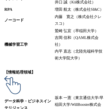
井口 誠（Kii株式会社）
RPA
増田 航太（株式会社SI&C）
内藤 寛之（株式会社クレ
ノーコード
スコ）
鷲崎 弘宜（早稲田大学）
吉岡 信和（QAML株式会
機械学習工学
社）
内平 直志（北陸先端科学技
術大学院大学）
【情報処理領域】
坂本 一憲（東京通信大学/早
データ科学・ビジネスイン
稲田大学/WillBooster株式会
テリジェンス