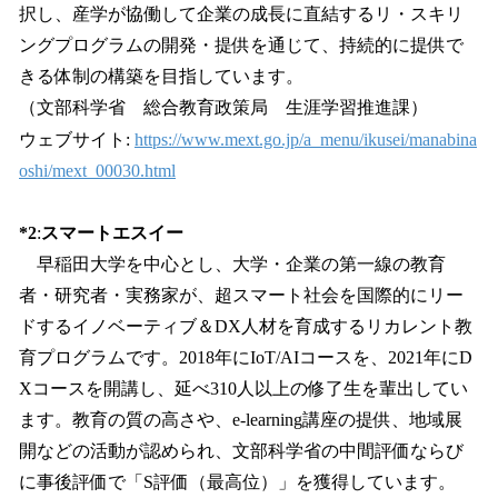
択し、産学が協働して企業の成長に直結するリ・スキリ
ングプログラムの開発・提供を通じて、持続的に提供で
きる体制の構築を目指しています。
（文部科学省 総合教育政策局 生涯学習推進課）
ウェブサイト:
https://www.mext.go.jp/a_menu/ikusei/manabina
oshi/mext_00030.html
*2
:
スマートエスイー
早稲田大学を中心とし、大学・企業の第一線の教育
者・研究者・実務家が、超スマート社会を国際的にリー
ドするイノベーティブ＆DX人材を育成するリカレント教
育プログラムです。2018年にIoT/AIコースを、2021年にD
Xコースを開講し、延べ310人以上の修了生を輩出してい
ます。教育の質の高さや、e-learning講座の提供、地域展
開などの活動が認められ、文部科学省の中間評価ならび
に事後評価で「S評価（最高位）」を獲得しています。