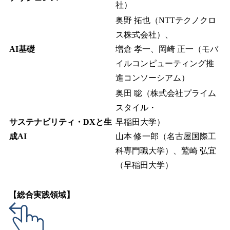
社）
奥野 拓也（NTTテクノクロ
ス株式会社）、
AI基礎
増倉 孝一、岡崎 正一（モバ
イルコンピューティング推
進コンソーシアム）
奥田 聡（株式会社プライム
スタイル・
サステナビリティ・DXと生
早稲田大学）
成AI
山本 修一郎（名古屋国際工
科専門職大学）、鷲崎 弘宜
（早稲田大学）
【総合実践領域】