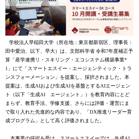
数
を
読
み
込
み
学校法人早稲田大学（所在地：東京都新宿区、理事長：
中
田中愛治、以下、早大）は、文部科学省 令和7年度補正予
で
す
算「産学連携リ・スキリング・エコシステム構築事業*
1」にて「スマートエスイー・エージェンティック・トラ
ンスフォーメーション」を提案し、採択されました。本
提案は、生成AIおよび生成AIを基盤とするAIエージェン
ト（以下「生成AI エージェント」）を教育内容にとど
まらず、教育手法、学修支援、さらには評価・運営にま
で取り入れた先進的な内容であり、「DX推進リーダー育
成プログラム」として高く評価されました。
本事業の採択を受け、スマートエスイーでは、生成AI