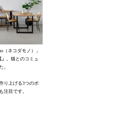
ono（ネコダモノ）」
案」
。猫とのコミュ
た。
作り上げる3つのポ
も注目です。