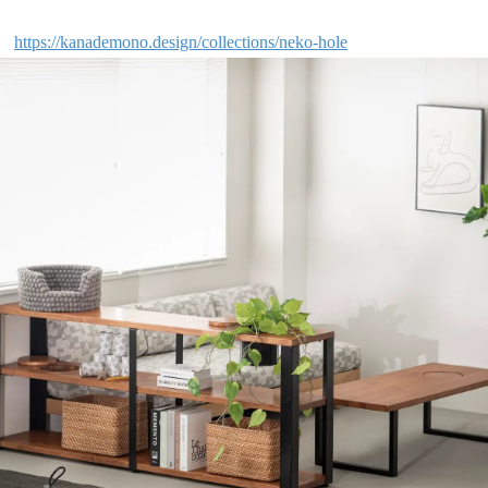
ジ
https://kanademono.design/collections/neko-hole