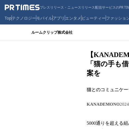
プレスリリース・ニュースリリース配信サービスのPR TIM
Top
テクノロジー
モバイル
アプリ
エンタメ
ビューティー
ファッショ
ルームクリップ株式会社
【KANAD
「猫の手も
案を
猫とのコミュニケー
KANADEMONO
202
5000通りを超える