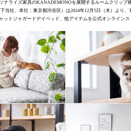
数
ナライズ家具のKANADEMONOを展開するルームクリップ株
を
当社、本社：東京都渋谷区）は2024年12月5日（木）より、THE 
読
きやキャットジャガードデイベッド、他アイテムを公式オンライン
み
込
み
中
で
す