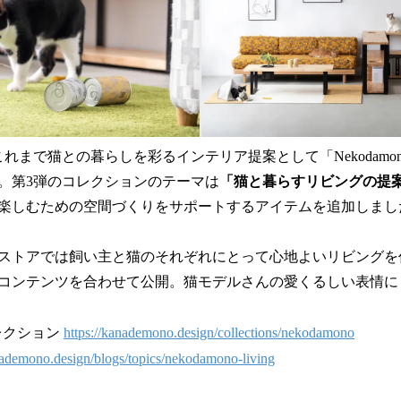
はこれまで猫との暮らしを彩るインテリア提案として「Nekodam
。第3弾のコレクションのテーマは
「猫と暮らすリビングの提
楽しむための空間づくりをサポートするアイテムを追加しまし
ストアでは飼い主と猫のそれぞれにとって心地よいリビングを
コンテンツを合わせて公開。猫モデルさんの愛くるしい表情に
コレクション
https://kanademono.design/collections/nekodamono
nademono.design/blogs/topics/nekodamono-living