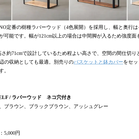
ONO定番の樹種ラバーウッド（4色展開）を採用し、幅と奥行は
が可能です。幅が121cm以上の場合は中間脚が入るため強度面
同じ高さ約71cmで設計しているため程よい高さで、空間の間仕切
辺の収納としても最適。別売りの
バスケットと鉢カバー
をセッ
す。
SHELF / ラバーウッド ネコ穴付き
、ブラウン、ブラックブラウン、アッシュグレー
,000円