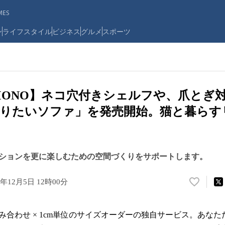
ES
ン
ライフスタイル
ビジネス
グルメ
スポーツ
EMONO】ネコ穴付きシェルフや、爪とぎ
借りたいソファ」を発売開始。猫と暮らす
ションを更に楽しむための空間づくりをサポートします。
4年12月5日 12時00分
い
い
ね
組み合わせ × 1cm単位のサイズオーダーの独自サービス。あな
！