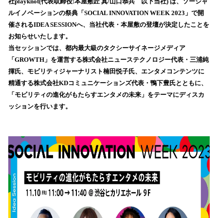
数
社playknot(代表取締役:本屋敷匠 真/山口恭兵 以下当社) は、ソーシャ
を
ルイノベーションの祭典「SOCIAL INNOVATION WEEK 2023」で開
読
催されるIDEA SESSIONへ、当社代表・本屋敷の登壇が決定したことを
み
お知らせいたします。
込
当セッションでは、都内最大級のタクシーサイネージメディア
み
「GROWTH」を運営する株式会社ニューステクノロジー代表・三浦純
中
で
揮氏、モビリティジャーナリスト楠田悦子氏、エンタメコンテンツに
す
精通する株式会社KDコミュニケーションズ代表・鴨下豊氏とともに、
「モビリティの進化がもたらすエンタメの未来」をテーマにディスカ
ッションを行います。