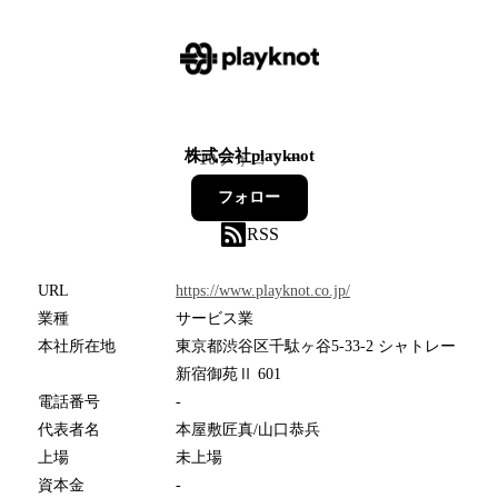
株式会社playknot
10
フォロワー
フォロー
RSS
URL
https://www.playknot.co.jp/
業種
サービス業
本社所在地
東京都渋谷区千駄ヶ谷5-33-2 シャトレー
新宿御苑Ⅱ 601
電話番号
-
代表者名
本屋敷匠真/山口恭兵
上場
未上場
資本金
-