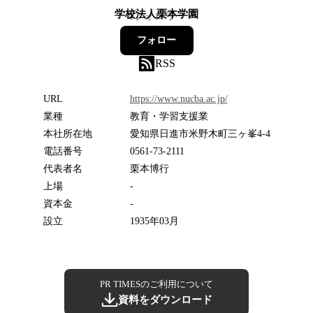
学校法人栗本学園
4
フォロワー
フォロー
RSS
URL
https://www.nucba.ac.jp/
業種
教育・学習支援業
本社所在地
愛知県日進市米野木町三ヶ峯4-4
電話番号
0561-73-2111
代表者名
栗本博行
上場
-
資本金
-
設立
1935年03月
PR TIMESのご利用について
資料をダウンロード