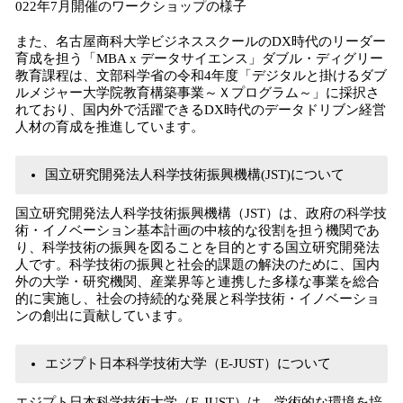
022年7月開催のワークショップの様子
また、名古屋商科大学ビジネススクールのDX時代のリーダー
育成を担う「MBA x データサイエンス」ダブル・ディグリー
教育課程は、文部科学省の令和4年度「デジタルと掛けるダブ
ルメジャー大学院教育構築事業～Ｘプログラム～」に採択さ
れており、国内外で活躍できるDX時代のデータドリブン経営
人材の育成を推進しています。
国立研究開発法人科学技術振興機構(JST)について
国立研究開発法人科学技術振興機構（JST）は、政府の科学技
術・イノベーション基本計画の中核的な役割を担う機関であ
り、科学技術の振興を図ることを目的とする国立研究開発法
人です。科学技術の振興と社会的課題の解決のために、国内
外の大学・研究機関、産業界等と連携した多様な事業を総合
的に実施し、社会の持続的な発展と科学技術・イノベーショ
ンの創出に貢献しています。
エジプト日本科学技術大学（E-JUST）について
エジプト日本科学技術大学（E-JUST）は、学術的な環境を培