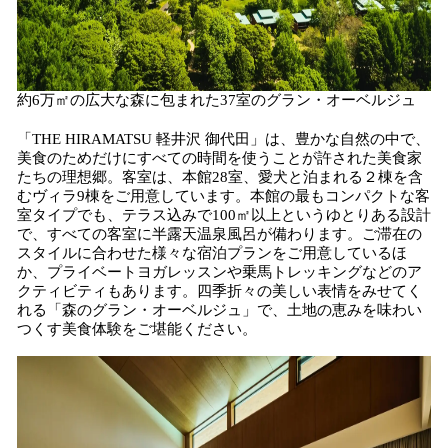
約6万㎡の広大な森に包まれた37室のグラン・オーベルジュ
「THE HIRAMATSU 軽井沢 御代田」は、豊かな自然の中で、
美食のためだけにすべての時間を使うことが許された美食家
たちの理想郷。客室は、本館28室、愛犬と泊まれる２棟を含
むヴィラ9棟をご用意しています。本館の最もコンパクトな客
室タイプでも、テラス込みで100㎡以上というゆとりある設計
で、すべての客室に半露天温泉風呂が備わります。ご滞在の
スタイルに合わせた様々な宿泊プランをご用意しているほ
か、プライベートヨガレッスンや乗馬トレッキングなどのア
クティビティもあります。四季折々の美しい表情をみせてく
れる「森のグラン・オーベルジュ」で、土地の恵みを味わい
つくす美食体験をご堪能ください。