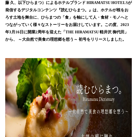
数
藤 久、以下ひらまつ）によるホテルブランド HIRAMATSU HOTELSが
を
発信するデジタルコンテンツ『読むひらまつ。』は、ホテルが根をお
読
ろす土地を舞台に、ひらまつの「食」を軸にして人・食材・モノへと
み
つながっていく様々なストーリーをお届けしています。この度、2023
込
年3月16日に開業2周年を迎えた「THE HIRAMATSU 軽井沢 御代田」
み
から、 ～大自然で美食の理想郷を想う～ 初号をリリースしました。
中
で
す