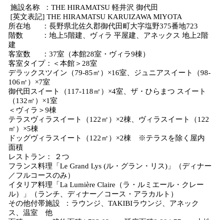
施設名称 ：THE HIRAMATSU 軽井沢 御代田
[英文表記] THE HIRAMATSU KARUIZAWA MIYOTA
所在地 ：長野県北佐久郡御代田町大字塩野375番地723
階数 ：地上5階建、ヴィラ 平屋建、アネックス 地上2階
建
客室数 ：37室（本館28室・ヴィラ9棟）
客室タイプ：＜本館＞28室
デラックスツイン（79-85㎡）×16室、ジュニアスイート（98-
106㎡）×7室
御代田スイート（117-118㎡）×4室、ザ・ひらまつ スイート
（132㎡）×1室
＜ヴィラ＞9棟
テラスヴィラスイート（122㎡）×2棟、ヴィラスイート（122
㎡）×5棟
ドッグヴィラスイート（122㎡）×2棟 ※テラスを除く屋内
面積
レストラン： ２つ
フランス料理「Le Grand Lys (ル・グラン・リス)」（ディナー
／フルコースのみ）
イタリア料理「La Lumière Claire（ラ・ルミエール・クレー
ル）」（ランチ、ディナー／コース・アラカルト）
その他付帯施設 ：ラウンジ、TAKIBIラウンジ、アネック
ス、温室 他