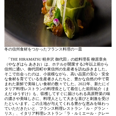
冬の信州食材をつかったフランス料理の一皿
「THE HIRAMATSU 軽井沢 御代田」の総料理長 柳原章央
（やなぎはら あきお）は、ホテルが開業する2年以上前から
信州に通い、御代田町や東信州の生産者を訪ね歩きました。
そこで出会ったのは、小規模ながら、高い品質の安心・安全
な食材を育てている生産者さんたちと、豊かな自然の中で育
まれた新鮮で美味しい食材の数々でした。2022年、新たにイ
タリア料理レストランの料理長として着任した前田祐介（ま
えだ ゆうすけ）も、収穫してすぐに届けられる高原野菜の味
の濃さや美味しさに、料理人として大きな喜びと刺激を受け
たといいます。この土地が与えてくれる豊かな恵みを味わっ
ていただきたいと、フランス料理レストラン「ル・グラン・
リス」、イタリア料理レストラン「ラ・ルミエール・クレー