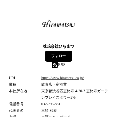
株式会社ひらまつ
38
フォロワー
フォロー
RSS
URL
https://www.hiramatsu.co.jp/
業種
飲食店・宿泊業
本社所在地
東京都渋谷区恵比寿 4-20-3 恵比寿ガーデ
ンプレイスタワー27F
電話番号
03-5793-8811
代表者名
三須 和泰