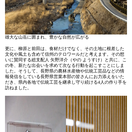
雄大な山岳に囲まれ、豊かな自然が広がる
更に、柳原と前田は、食材だけでなく、その土地に根差した
文化や風土も含めて信州のテロワールだと考えます。その想
いに賛同する総支配人 矢野洋介（やの ようすけ）と共に、こ
の冬、新たな出会いを求めて次なる行動を起こすことにしま
した。そうして、長野県の農林水産物や伝統工芸品などの情
報発信をしている長野県営業本部の皆さんにお力添えをいた
だき、県内各地で伝統工芸を継承し守り続ける4人の作り手を
訪ねました。