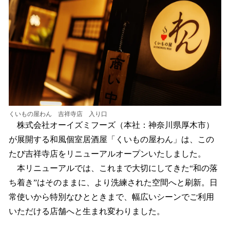
読
み
込
み
中
で
す
くいもの屋わん 吉祥寺店 入り口
株式会社オーイズミフーズ（本社：神奈川県厚木市）
が展開する和風個室居酒屋「くいもの屋わん」は、この
たび吉祥寺店をリニューアルオープンいたしました。
本リニューアルでは、これまで大切にしてきた“和の落
ち着き”はそのままに、より洗練された空間へと刷新。日
常使いから特別なひとときまで、幅広いシーンでご利用
いただける店舗へと生まれ変わりました。